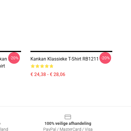
-20%
-20%
kan Rr
Kankan Klassieke T-Shirt RB1211
irt
€ 24,38 - € 28,06
e
100% veilige afhandeling
sland
PayPal / MasterCard / Visa