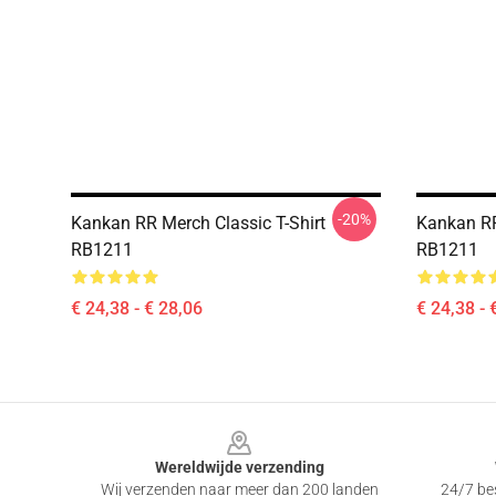
-20%
Kankan RR Merch Classic T-Shirt
Kankan RR
RB1211
RB1211
€ 24,38 - € 28,06
€ 24,38 - 
Footer
Wereldwijde verzending
Wij verzenden naar meer dan 200 landen
24/7 bes