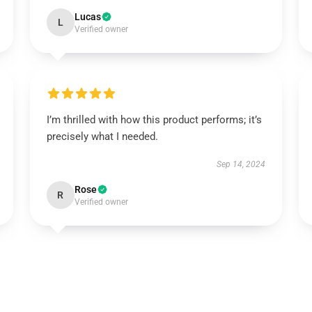
Lucas
L
Verified owner
I’m thrilled with how this product performs; it’s
precisely what I needed.
Sep 14, 2024
Rose
R
Verified owner