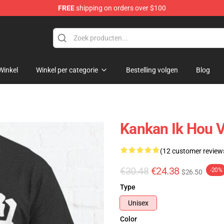
FREE
shipping on orders over $100
Winkel
Winkel per categorie
Bestelling volgen
Blog
Kankan Ik Hou V
(12 customer review
€30.48
€24.38
-20%
$26.50
Type
Unisex
Color