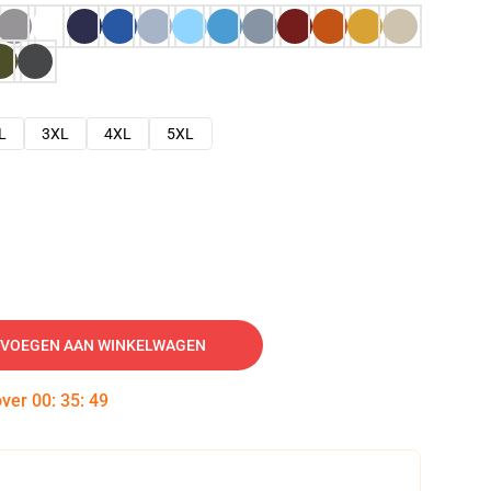
L
3XL
4XL
5XL
VOEGEN AAN WINKELWAGEN
over
00
:
35
:
48