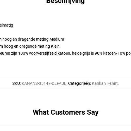
Beschrijving
gelmatig
cm hoog en dragende meting Medium
cm hoog en dragende meting Klein
euren zijn 100% voorverstijfseld katoen, heide grijs is 90% katoen/10% p
SKU
:
KANANS-35147-DEFAULT
Categorieën
:
Kankan T-shirt
,
What Customers Say