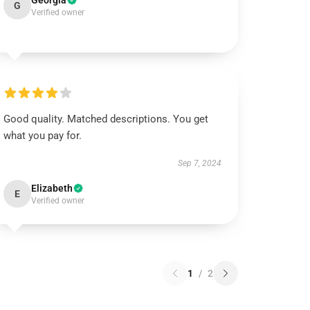
Georgia
G
Verified owner
Good quality. Matched descriptions. You get
what you pay for.
Sep 7, 2024
Elizabeth
E
Verified owner
1
/
2