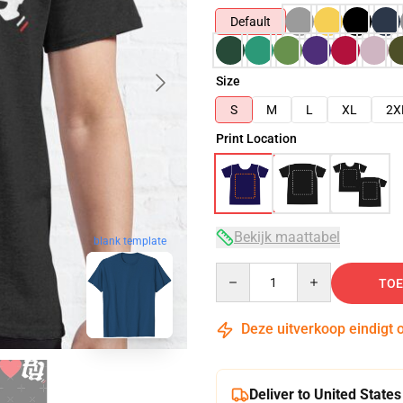
Default
Size
S
M
L
XL
2X
Print Location
Bekijk maattabel
blank template
Quantity
TOE
Deze uitverkoop eindigt 
Deliver to United States