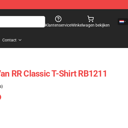
Klantenservice
Winkelwagen bekijken
Contact
an RR Classic T-Shirt RB1211
s)