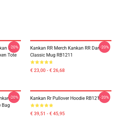
-20%
-20%
kan Rr
Kankan RR Merch Kankan RR Dare
ken Tote
Classic Mug RB1211
€ 23,00 - € 26,68
-20%
-20%
ankan Om
Kankan Rr Pullover Hoodie RB1211
te Bag
€ 39,51 - € 45,95