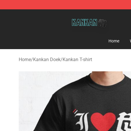
Kankan Store - Official Kankan Merchandise Shop
Home
Home
/
Kankan Doek
/
Kankan T-shirt