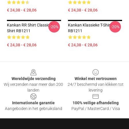
€ 24,38 - € 28,06
€ 24,38 - € 28,06
Kankan RR Shirt Classic T-
Kankan Klassieke T-Shirt
-20%
-20%
Shirt RB1211
RB1211
€ 24,38 - € 28,06
€ 24,38 - € 28,06
Footer
Wereldwijde verzending
Winkel met vertrouwen
Wij verzenden naar meer dan 200
24/7 beschermd van klikken tot
landen
levering
Internationale garantie
100% veilige afhandeling
Aangeboden in het gebruiksland
PayPal / MasterCard / Visa