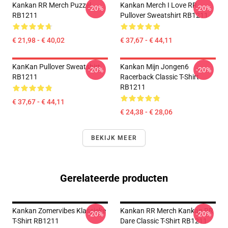
Kankan RR Merch Puzzel
Kankan Merch I Love RR
-20%
-20%
RB1211
Pullover Sweatshirt RB1211
€ 21,98 - € 40,02
€ 37,67 - € 44,11
KanKan Pullover Sweatshirt
Kankan Mijn Jongen6
-20%
-20%
RB1211
Racerback Classic T-Shirt
RB1211
€ 37,67 - € 44,11
€ 24,38 - € 28,06
BEKIJK MEER
Gerelateerde producten
Kankan Zomervibes Klassieke
Kankan RR Merch Kankan RR
-20%
-20%
T-Shirt RB1211
Dare Classic T-Shirt RB1211