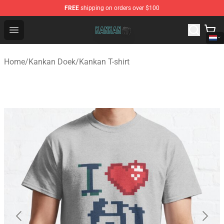
FREE
shipping on orders over $100
Kankan Store - Official Kankan Merchandise Shop
Open menu
Home
/
Kankan Doek
/
Kankan T-shirt