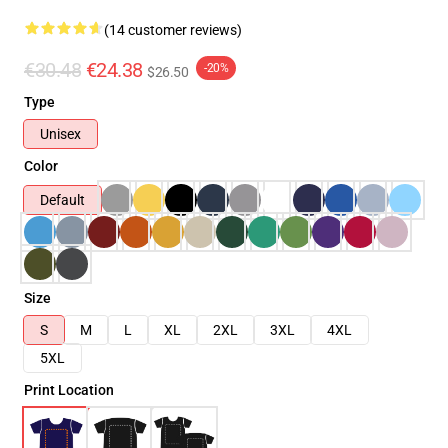
(14 customer reviews)
€30.48
€24.38
-20%
$26.50
Type
Unisex
Color
Default
Size
S
M
L
XL
2XL
3XL
4XL
5XL
Print Location