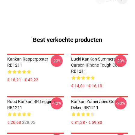
Best verkochte producten
Kankan Rapperposter
Lucki KanKan Summers Ken
-20%
-20%
RB1211
Carson IPhone Tough Case
RB1211
€ 18,21 - € 42,22
€ 14,81 - € 16,10
Rood Kankan RR Leggings
Kankan Zomervibes Gooi
-20%
-20%
RB1211
Deken RB1211
€ 26,63
$28.95
€ 31,28 - € 59,80