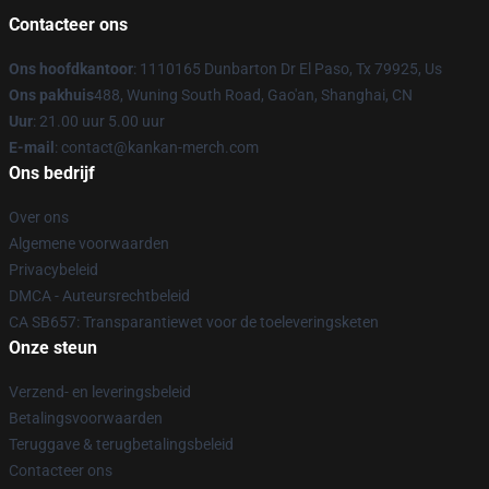
Contacteer ons
Ons hoofdkantoor
: 1110165 Dunbarton Dr El Paso, Tx 79925, Us
Ons pakhuis
488, Wuning South Road, Gao'an, Shanghai, CN
Uur
: 21.00 uur 5.00 uur
E-mail
: contact@kankan-merch.com
Ons bedrijf
Over ons
Algemene voorwaarden
Privacybeleid
DMCA - Auteursrechtbeleid
CA SB657: Transparantiewet voor de toeleveringsketen
Onze steun
Verzend- en leveringsbeleid
Betalingsvoorwaarden
Teruggave & terugbetalingsbeleid
Contacteer ons