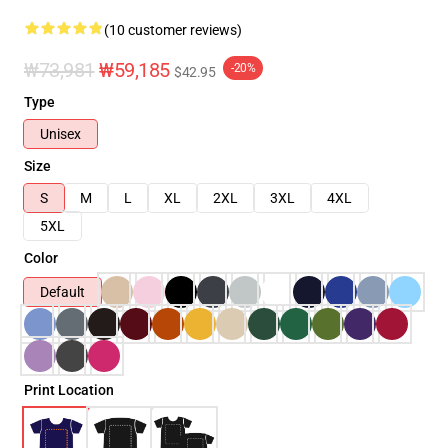
(10 customer reviews)
₩73,981
₩59,185
-20%
$42.95
Type
Unisex
Size
S
M
L
XL
2XL
3XL
4XL
5XL
Color
Default
Print Location