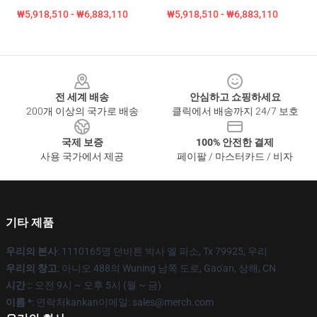
₩5,918,510 - ₩6,883,110
₩5,918,510 - ₩6,883,110
Footer
전 세계 배송
안심하고 쇼핑하세요
200개 이상의 국가로 배송
클릭에서 배송까지 24/7 보호
국제 보증
100% 안전한 결제
사용 국가에서 제공
페이팔 / 마스터카드 / 비자
기타 제품
우리의 본사
: 1110165명 던바튼 박사 엘 파소, Tx 79925, 우리
우리의 창고
: 아니오 488의 Wuning 남쪽 도로, Gao'an, 상해, CN
시간 :
: 오전 9시 ~ 오후 5시 (월 ~ 금)
이름 *
: 연락처kankan이메일: sales@merch.com