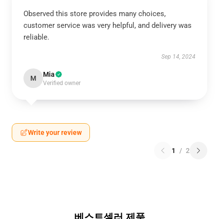
Observed this store provides many choices,
customer service was very helpful, and delivery was
reliable.
Sep 14, 2024
Mia
M
Verified owner
Write your review
1
/
2
베스트셀러 제품