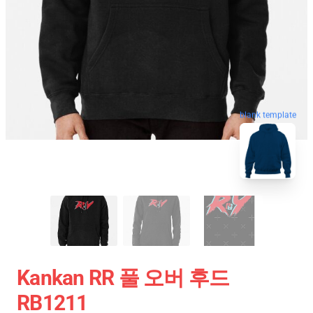
blank template
Kankan RR 풀 오버 후드
RB1211