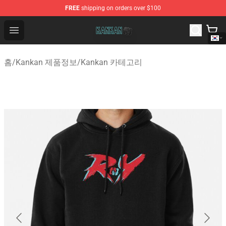
FREE
shipping on orders over $100
Kankan Store - Official Kankan Merchandise Shop
Open menu
홈
/
Kankan 제품정보
/
Kankan 카테고리