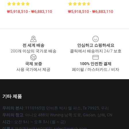
₩5,918,510 - ₩6,883,110
₩5,918,510 - ₩6,883,110
Footer
전 세계 배송
안심하고 쇼핑하세요
200개 이상의 국가로 배송
클릭에서 배송까지 24/7 보호
국제 보증
100% 안전한 결제
사용 국가에서 제공
페이팔 / 마스터카드 / 비자
기타 제품
우리의 본사
: 1110165명 던바튼 박사 엘 파소, Tx 79925, 우리
우리의 창고
: 아니오 488의 Wuning 남쪽 도로, Gao'an, 상해, CN
시간 :
: 오전 9시 ~ 오후 5시 (월 ~ 금)
이름 *
: 연락처kankan이메일: sales@merch.com