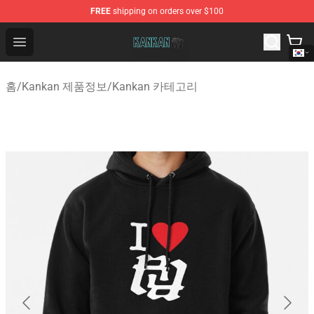
FREE
shipping on orders over $100
Kankan Store - Official Kankan Merchandise Shop
Open menu
홈
/
Kankan 제품정보
/
Kankan 카테고리