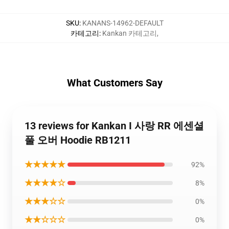
SKU
:
KANANS-14962-DEFAULT
카테고리
:
Kankan 카테고리
,
What Customers Say
13 reviews for Kankan I 사랑 RR 에센셜
풀 오버 Hoodie RB1211
★★★★★
92%
★★★★☆
8%
★★★☆☆
0%
★★☆☆☆
0%