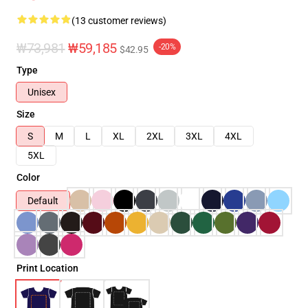
(13 customer reviews)
₩73,981
₩59,185
-20%
$42.95
Type
Unisex
Size
S
M
L
XL
2XL
3XL
4XL
5XL
Color
Default
Print Location