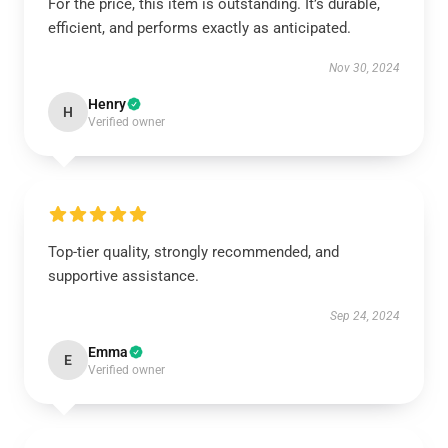
For the price, this item is outstanding. It’s durable,
efficient, and performs exactly as anticipated.
Nov 30, 2024
Henry
H
Verified owner
Top-tier quality, strongly recommended, and
supportive assistance.
Sep 24, 2024
Emma
E
Verified owner