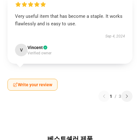
Very useful item that has become a staple. It works
flawlessly and is easy to use.
Sep 4, 2024
Vincent
V
Verified owner
Write your review
1
/
3
베스트셀러 제품