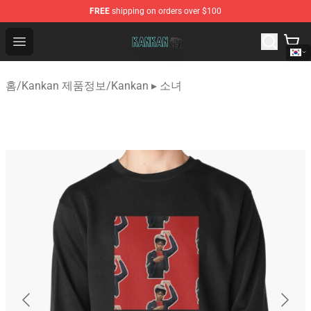
FREE
shipping on orders over $100
Kankan Store - Official Kankan Merchandise Shop
Open menu
홈
/
Kankan 제품정보
/
Kankan ▸ 소녀