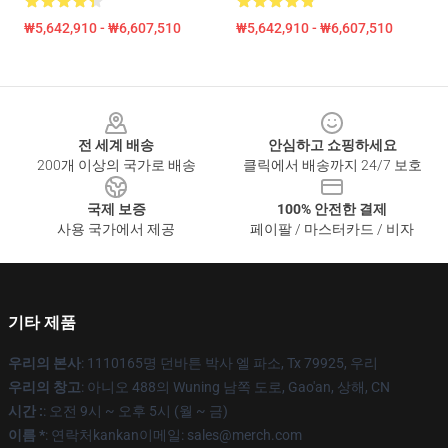
₩5,642,910 - ₩6,607,510
₩5,642,910 - ₩6,607,510
Footer
전 세계 배송
안심하고 쇼핑하세요
200개 이상의 국가로 배송
클릭에서 배송까지 24/7 보호
국제 보증
100% 안전한 결제
사용 국가에서 제공
페이팔 / 마스터카드 / 비자
기타 제품
우리의 본사
: 1110165명 던바튼 박사 엘 파소, Tx 79925, 우리
우리의 창고
: 아니오 488의 Wuning 남쪽 도로, Gao'an, 상해, CN
시간 :
: 오전 9시 ~ 오후 5시 (월 ~ 금)
이름 *
: 연락처kankan이메일: sales@merch.com