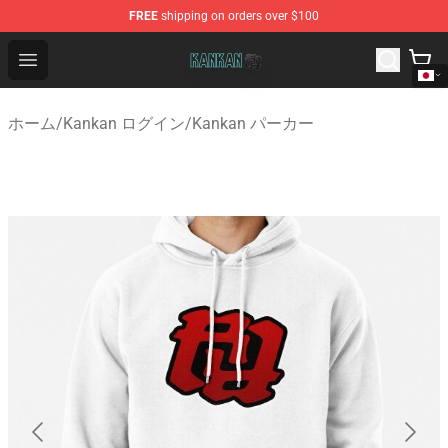
FREE
shipping on orders over $100
Kankan Store - Official Kankan Merchandise Shop
Open menu
ホーム
/
Kankan ログイン
/
Kankan パーカー