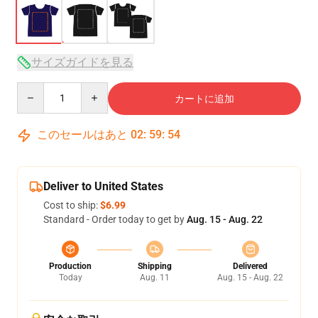
サイズガイドを見る
Quantity
カートに追加
このセールはあと
02
:
59
:
54
Deliver to United States
Cost to ship:
$6.99
Standard - Order today to get by
Aug. 15 - Aug. 22
Production
Shipping
Delivered
Today
Aug. 11
Aug. 15 - Aug. 22