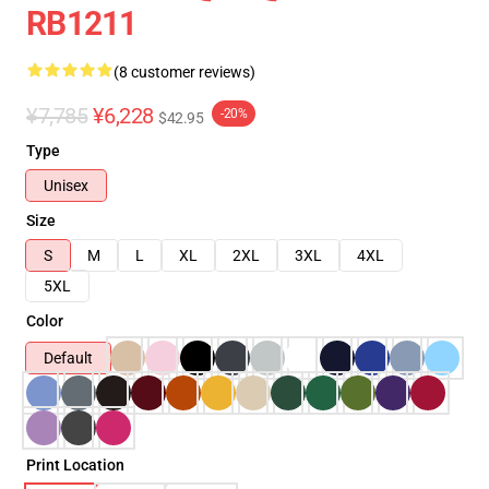
RB1211
(8 customer reviews)
¥7,785
¥6,228
-20%
$42.95
Type
Unisex
Size
S
M
L
XL
2XL
3XL
4XL
5XL
Color
Default
Print Location