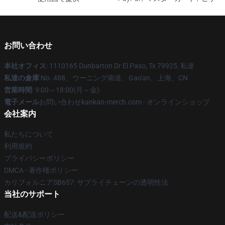
お問い合わせ
本社オフィス
: 1110165 Dunbarton Dr El Paso, Tx 79925, 私達
私達の倉庫
:No. 488、ウーニング南道、Gao'an、上海、CN
営業時間
: 9:00～18:00(月～金)
電子メール
お問い合わせkankan-merch.com - オンラインショップ
会社案内
私たちについて
利用規約
プライバシーポリシー
DMCA - 著作権ポリシー
カリフォルニアSB657: サプライチェーンの透明性法
当社のサポート
配送&配送ポリシー