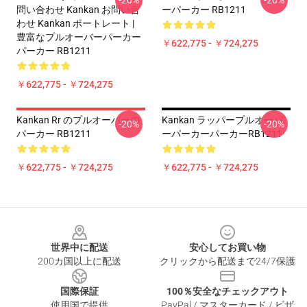
-20%
-20%
問い合わせ Kankan お問い合
ーパーカー RB1211
わせ Kankan ポートレート |
豊富なプルオーバーパーカー
￥622,775 - ￥724,275
パーカー RB1211
￥622,775 - ￥724,275
Kankan Rr のプルオーバーの
Kankan ラッパープルオーバ
-20%
-20%
パーカー RB1211
ーパーカーパーカーRB1211
￥622,775 - ￥724,275
￥622,775 - ￥724,275
Footer
世界中に配送
安心してお買い物
200カ国以上に配送
クリックから配送まで24/7保護
国際保証
100％安全なチェックアウト
使用国で提供
PayPal / マスターカード / ビザ