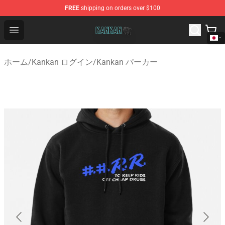
FREE
shipping on orders over $100
Kankan Store - Official Kankan Merchandise Shop
Open menu
ホーム
/
Kankan ログイン
/
Kankan パーカー