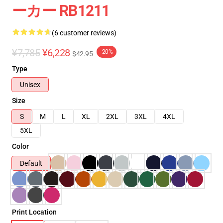
ーカー RB1211
(6 customer reviews)
¥7,785
¥6,228
-20%
$42.95
Type
Unisex
Size
S
M
L
XL
2XL
3XL
4XL
5XL
Color
Default
Print Location