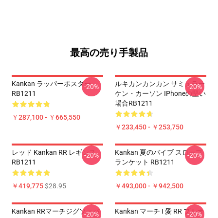
最高の売り手製品
Kankan ラッパーポスター
ルキカンカンカン サミュラー
-20%
-20%
RB1211
ケン・カーソン IPhoneの堅い
場合RB1211
￥287,100 - ￥665,550
￥233,450 - ￥253,750
レッド Kankan RR レギンス
Kankan 夏のバイブ スローブ
-20%
-20%
RB1211
ランケット RB1211
￥419,775
$28.95
￥493,000 - ￥942,500
Kankan RRマーチジグソーパ
Kankan マーチ I 愛 RR プルオ
-20%
-20%