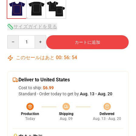
サイズガイドを見る
Quantity
カートに追加
このセールはあと
00
:
56
:
53
Deliver to United States
Cost to ship:
$6.99
Standard - Order today to get by
Aug. 13 - Aug. 20
Production
Shipping
Delivered
Today
Aug. 09
Aug. 13 - Aug. 20