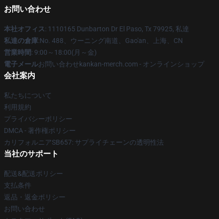
お問い合わせ
本社オフィス
: 1110165 Dunbarton Dr El Paso, Tx 79925, 私達
私達の倉庫
:No. 488、ウーニング南道、Gao'an、上海、CN
営業時間
: 9:00～18:00(月～金)
電子メール
お問い合わせkankan-merch.com - オンラインショップ
会社案内
私たちについて
利用規約
プライバシーポリシー
DMCA - 著作権ポリシー
カリフォルニアSB657: サプライチェーンの透明性法
当社のサポート
配送&配送ポリシー
支払条件
返品・返金ポリシー
お問い合わせ