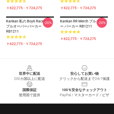
￥622,775 - ￥724,275
￥622,775 - ￥724,275
Kankan 私の Boy6 Racerback
Kankan RR Merch プルオーバ
-20%
-20%
プルオーバーパーカー
ー パーカー RB1211
RB1211
￥622,775 - ￥724,275
￥622,775 - ￥724,275
Footer
世界中に配送
安心してお買い物
200カ国以上に配送
クリックから配送まで24/7保護
国際保証
100％安全なチェックアウト
使用国で提供
PayPal / マスターカード / ビザ