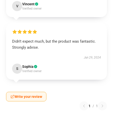
Vincent
V
Verified owner
Didn’t expect much, but the product was fantastic.
Strongly advise.
Jun 29, 2024
Sophia
S
Verified owner
Write your review
1
/
1