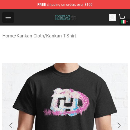
FREE
shipping on orders over $100
Kankan Store - Official Kankan Merchandise Shop
Open menu
Home
/
Kankan Cloth
/
Kankan T-Shirt