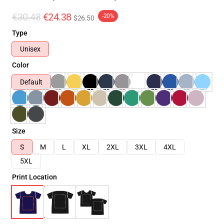
€30.48
€24.38
-20%
$26.50
Type
Unisex
Color
Default
Size
S
M
L
XL
2XL
3XL
4XL
5XL
Print Location