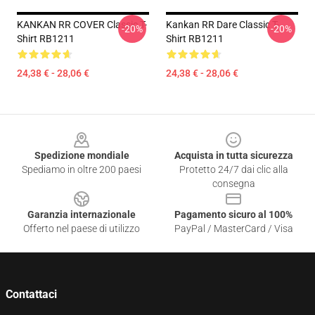
KANKAN RR COVER Classic T-
Kankan RR Dare Classic T-
-20%
-20%
Shirt RB1211
Shirt RB1211
24,38 € - 28,06 €
24,38 € - 28,06 €
Footer
Spedizione mondiale
Acquista in tutta sicurezza
Spediamo in oltre 200 paesi
Protetto 24/7 dai clic alla
consegna
Garanzia internazionale
Pagamento sicuro al 100%
Offerto nel paese di utilizzo
PayPal / MasterCard / Visa
Contattaci