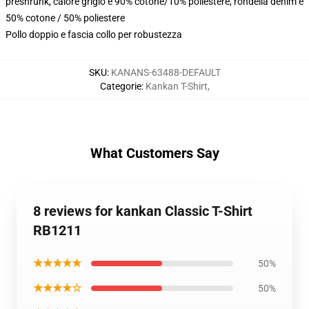
preshrunk, calore grigio è 90% cotone/10% poliestere, rondella denim è
50% cotone / 50% poliestere
Pollo doppio e fascia collo per robustezza
SKU
:
KANANS-63488-DEFAULT
Categorie
:
Kankan T-Shirt
,
What Customers Say
8 reviews for kankan Classic T-Shirt
RB1211
★★★★★
50%
★★★★☆
50%