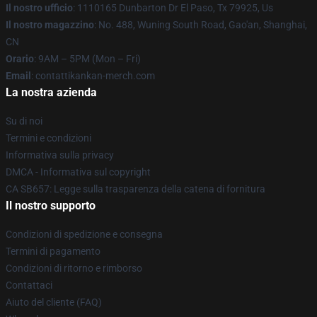
Il nostro ufficio
: 1110165 Dunbarton Dr El Paso, Tx 79925, Us
Il nostro magazzino
: No. 488, Wuning South Road, Gao'an, Shanghai,
CN
Orario
: 9AM – 5PM (Mon – Fri)
Email
: contattikankan-merch.com
La nostra azienda
Su di noi
Termini e condizioni
Informativa sulla privacy
DMCA - Informativa sul copyright
CA SB657: Legge sulla trasparenza della catena di fornitura
Il nostro supporto
Condizioni di spedizione e consegna
Termini di pagamento
Condizioni di ritorno e rimborso
Contattaci
Aiuto del cliente (FAQ)