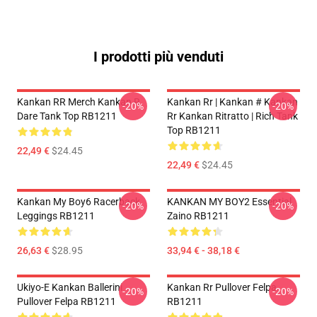
I prodotti più venduti
Kankan RR Merch Kankan R
Kankan Rr | Kankan # Kankan
-20%
-20%
Dare Tank Top RB1211
Rr Kankan Ritratto | Rich Tank
Top RB1211
22,49 €
$24.45
22,49 €
$24.45
Kankan My Boy6 Racerback
KANKAN MY BOY2 Essential
-20%
-20%
Leggings RB1211
Zaino RB1211
26,63 €
$28.95
33,94 € - 38,18 €
Ukiyo-E Kankan Ballerini
Kankan Rr Pullover Felpa
-20%
-20%
Pullover Felpa RB1211
RB1211