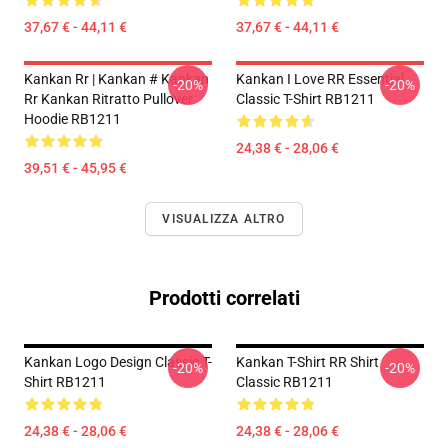
37,67 € - 44,11 €
37,67 € - 44,11 €
Kankan Rr | Kankan # Kankan
Kankan I Love RR Essential
-20%
-20%
Rr Kankan Ritratto Pullover
Classic T-Shirt RB1211
Hoodie RB1211
24,38 € - 28,06 €
39,51 € - 45,95 €
VISUALIZZA ALTRO
Prodotti correlati
Kankan Logo Design Classic T-
Kankan T-Shirt RR Shirt
-20%
-20%
Shirt RB1211
Classic RB1211
24,38 € - 28,06 €
24,38 € - 28,06 €