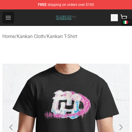
FREE
shipping on orders over $100
Kankan Store - Official Kankan Merchandise Shop
Open menu
Home
/
Kankan Cloth
/
Kankan T-Shirt