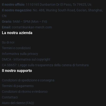
Il nostro ufficio
: 1110165 Dunbarton Dr El Paso, Tx 79925, Us
Il nostro magazzino
: No. 488, Wuning South Road, Gao'an, Shanghai,
CN
Orario
: 9AM – 5PM (Mon – Fri)
Email
: contattikankan-merch.com
La nostra azienda
Su di noi
Termini e condizioni
Informativa sulla privacy
DMCA - Informativa sul copyright
CA SB657: Legge sulla trasparenza della catena di fornitura
Il nostro supporto
Condizioni di spedizione e consegna
Termini di pagamento
Condizioni di ritorno e rimborso
Contattaci
Aiuto del cliente (FAQ)