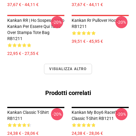
37,67 € - 44,11 €
37,67 € - 44,11 €
Kankan RR | Ho Sospeso Il Mio
Kankan Rr Pullover Hoodie
-20%
-20%
Kankan Per Essere Qui Tutto
RB1211
Over Stampa Tote Bag
RB1211
39,51 € - 45,95 €
22,95 € - 27,55 €
VISUALIZZA ALTRO
Prodotti correlati
Kankan Classic T-Shirt
Kankan My Boy6 Racerback
-20%
-20%
RB1211
Classic T-Shirt RB1211
24,38 € - 28,06 €
24,38 € - 28,06 €