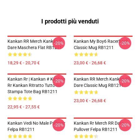
I prodotti più venduti
Kankan RR Merch Kankan R
Kankan My Boy6 Racerback
-20%
-20%
Dare Maschera Flat RB1211
Classic Mug RB1211
18,29 € - 20,70 €
23,00 € - 26,68 €
Kankan Rr | Kankan # Kankan
Kankan RR Merch Kankan RR
-20%
-20%
Rr Kankan Ritratto Tutto Su
Dare Classic Mug RB1211
Stampa Tote Bag RB1211
23,00 € - 26,68 €
22,95 € - 27,55 €
Kankan Vedi No Male Pullover
Kankan Rr Merch RR Dare
-20%
-20%
Felpa RB1211
Pullover Felpa RB1211