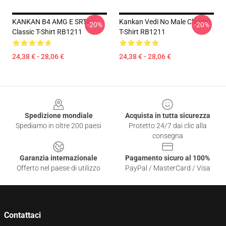
KANKAN B4 AMG E SRTs
Kankan Vedi No Male Classic
-20%
-20%
Classic T-Shirt RB1211
T-Shirt RB1211
24,38 € - 28,06 €
24,38 € - 28,06 €
Footer
Spedizione mondiale
Acquista in tutta sicurezza
Spediamo in oltre 200 paesi
Protetto 24/7 dai clic alla
consegna
Garanzia internazionale
Pagamento sicuro al 100%
Offerto nel paese di utilizzo
PayPal / MasterCard / Visa
Contattaci