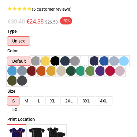
(6 customer reviews)
€30.48
€24.38
-20%
$26.50
Type
Unisex
Color
Default
Size
S
M
L
XL
2XL
3XL
4XL
5XL
Print Location