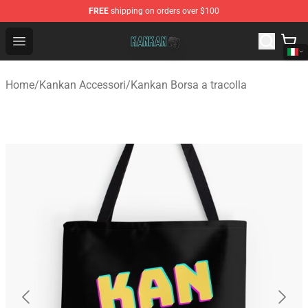
FREE
shipping on orders over $100
Kankan Store - Official Kankan Merchandise Shop
Open menu
Home
/
Kankan Accessori
/
Kankan Borsa a tracolla