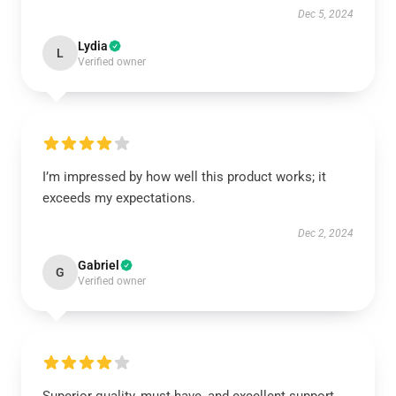
Dec 5, 2024
Lydia
L
Verified owner
I’m impressed by how well this product works; it
exceeds my expectations.
Dec 2, 2024
Gabriel
G
Verified owner