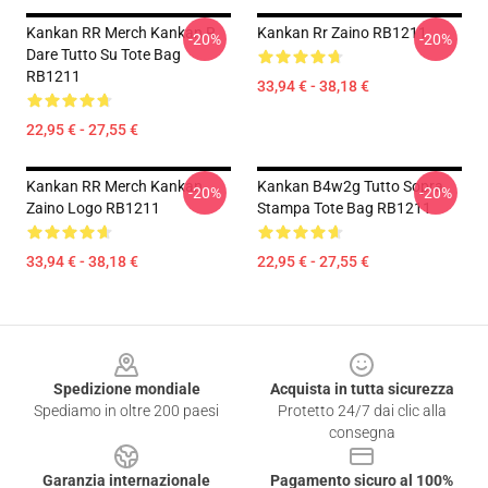
Kankan RR Merch Kankan R
Kankan Rr Zaino RB1211
-20%
-20%
Dare Tutto Su Tote Bag
RB1211
33,94 € - 38,18 €
22,95 € - 27,55 €
Kankan RR Merch Kankan
Kankan B4w2g Tutto Sopra
-20%
-20%
Zaino Logo RB1211
Stampa Tote Bag RB1211
33,94 € - 38,18 €
22,95 € - 27,55 €
Footer
Spedizione mondiale
Acquista in tutta sicurezza
Spediamo in oltre 200 paesi
Protetto 24/7 dai clic alla
consegna
Garanzia internazionale
Pagamento sicuro al 100%