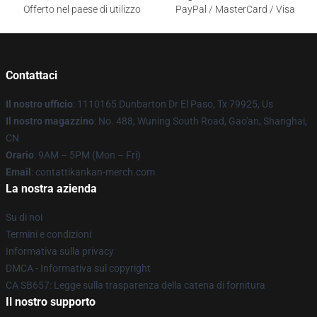
Offerto nel paese di utilizzo
PayPal / MasterCard / Visa
Contattaci
Il nostro ufficio
: 1110165 Dunbarton Dr El Paso, Tx 79925, Us
Il nostro magazzino
: No. 488, Wuning South Road, Gao'an, Shanghai,
CN
Orario
: 9AM – 5PM (Mon – Fri)
Email
: contattikankan-merch.com
La nostra azienda
Su di noi
Termini e condizioni
Informativa sulla privacy
DMCA - Informativa sul copyright
CA SB657: Legge sulla trasparenza della catena di fornitura
Il nostro supporto