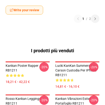
Write your review
1
/
2
I prodotti più venduti
Kankan Poster Rapper
Lucki KanKan Summers Ken
-20%
-20%
RB1211
Carson Custodia Per IPhone
RB1211
18,21 € - 42,22 €
14,81 € - 16,10 €
Rosso Kankan Leggings
Kankan Vibrazioni Estive
-20%
-20%
RB1211
Portafoglio RB1211