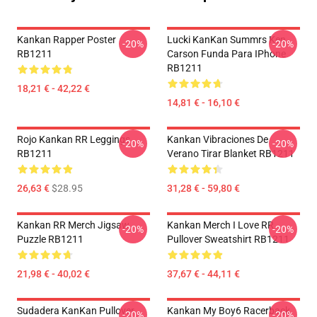
Kankan Rapper Poster
Lucki KanKan Summrs Ken
-20%
-20%
RB1211
Carson Funda Para IPhone
RB1211
18,21 € - 42,22 €
14,81 € - 16,10 €
Rojo Kankan RR Leggings
Kankan Vibraciones De
-20%
-20%
RB1211
Verano Tirar Blanket RB1211
26,63 €
$28.95
31,28 € - 59,80 €
Kankan RR Merch Jigsaw
Kankan Merch I Love RR
-20%
-20%
Puzzle RB1211
Pullover Sweatshirt RB1211
21,98 € - 40,02 €
37,67 € - 44,11 €
Sudadera KanKan Pullover
Kankan My Boy6 Racerback
-20%
-20%