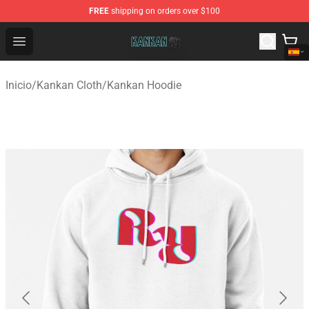
FREE
shipping on orders over $100
Kankan Store - Official Kankan Merchandise Shop
Open menu
Inicio
/
Kankan Cloth
/
Kankan Hoodie