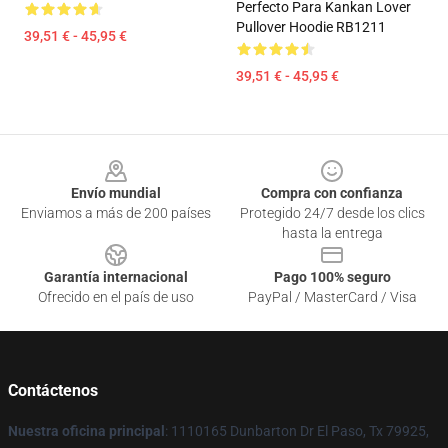
Perfecto Para Kankan Lover
Pullover Hoodie RB1211
39,51 € - 45,95 €
39,51 € - 45,95 €
Footer
Envío mundial
Compra con confianza
Enviamos a más de 200 países
Protegido 24/7 desde los clics
hasta la entrega
Garantía internacional
Pago 100% seguro
Ofrecido en el país de uso
PayPal / MasterCard / Visa
Contáctenos
Nuestra oficina principal
: 1110165 Dunbarton Dr El Paso, Tx 79925,