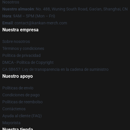
Nosotros
Nuestro almacén
: No. 488, Wuning South Road, Gao'an, Shanghai, CN
Hora
: 9AM – 5PM (Mon – Fri)
Email
: contact@kankan-merch.com
Nuestra empresa
Sobre nosotros
Términos y condiciones
Política de privacidad
DMCA - Política de Copyright
CA SB657: Ley de transparencia en la cadena de suministro
Nuestro apoyo
Políticas de envío
Condiciones de pago
Políticas de reembolso
Contáctenos
Ayuda al cliente (FAQ)
Mayorista
Nuestra tienda