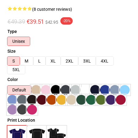
(8 customer reviews)
€49.39
€39.51
-20%
$42.95
Type
Unisex
Size
S
M
L
XL
2XL
3XL
4XL
5XL
Color
Default
Print Location