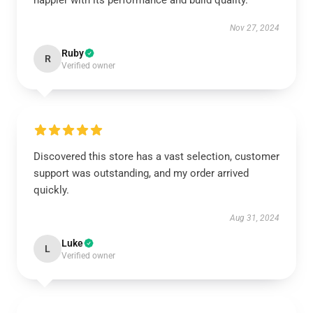
happier with its performance and build quality.
Nov 27, 2024
Ruby
R
Verified owner
Discovered this store has a vast selection, customer
support was outstanding, and my order arrived
quickly.
Aug 31, 2024
Luke
L
Verified owner