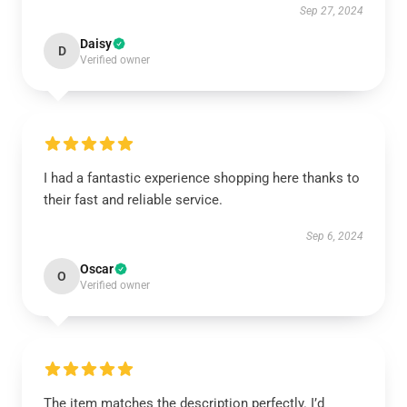
Sep 27, 2024
Daisy
D
Verified owner
I had a fantastic experience shopping here thanks to
their fast and reliable service.
Sep 6, 2024
Oscar
O
Verified owner
The item matches the description perfectly. I’d