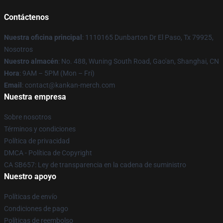
Contáctenos
Nuestra oficina principal
: 1110165 Dunbarton Dr El Paso, Tx 79925,
Nosotros
Nuestro almacén
: No. 488, Wuning South Road, Gao'an, Shanghai, CN
Hora
: 9AM – 5PM (Mon – Fri)
Email
: contact@kankan-merch.com
Nuestra empresa
Sobre nosotros
Términos y condiciones
Política de privacidad
DMCA - Política de Copyright
CA SB657: Ley de transparencia en la cadena de suministro
Nuestro apoyo
Políticas de envío
Condiciones de pago
Políticas de reembolso