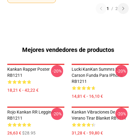
1
/
2
Mejores vendedores de productos
Kankan Rapper Poster
Lucki KanKan Summrs Ken
-20%
-20%
RB1211
Carson Funda Para IPhone
RB1211
18,21 € - 42,22 €
14,81 € - 16,10 €
Rojo Kankan RR Leggings
Kankan Vibraciones De
-20%
-20%
RB1211
Verano Tirar Blanket RB1211
26,63 €
$28.95
31,28 € - 59,80 €