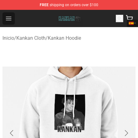
FREE
shipping on orders over $100
Kankan Store - Official Kankan Merchandise Shop
Open menu
Inicio
/
Kankan Cloth
/
Kankan Hoodie