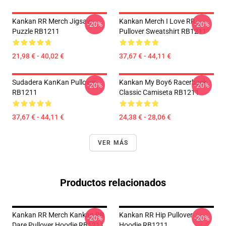
Kankan RR Merch Jigsaw
Kankan Merch I Love RR
-20%
-20%
Puzzle RB1211
Pullover Sweatshirt RB1211
21,98 € - 40,02 €
37,67 € - 44,11 €
Sudadera KanKan Pullover
Kankan My Boy6 Racerback
-20%
-20%
RB1211
Classic Camiseta RB1211
37,67 € - 44,11 €
24,38 € - 28,06 €
VER MÁS
Productos relacionados
Kankan RR Merch Kankan RR
Kankan RR Hip Pullover
-20%
-20%
Dare Pullover Hoodie RB1211
Hoodie RB1211