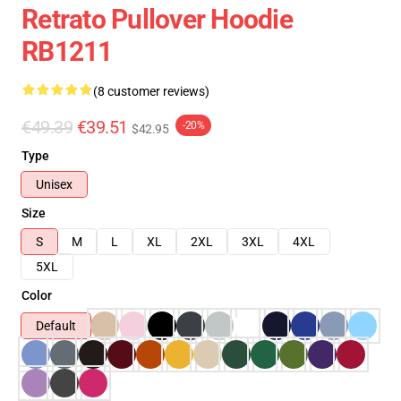
Retrato Pullover Hoodie
RB1211
(8 customer reviews)
€49.39
€39.51
-20%
$42.95
Type
Unisex
Size
S
M
L
XL
2XL
3XL
4XL
5XL
Color
Default