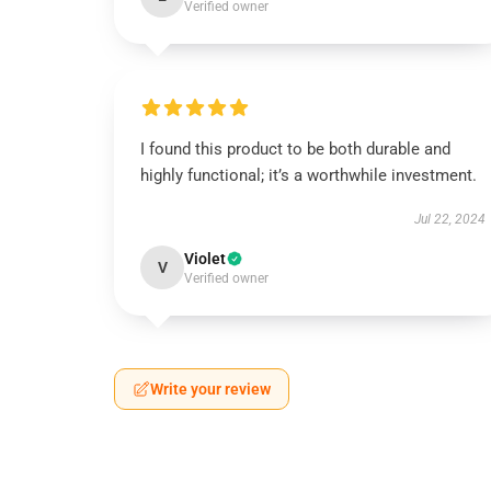
Verified owner
I found this product to be both durable and
highly functional; it’s a worthwhile investment.
Jul 22, 2024
Violet
V
Verified owner
Write your review