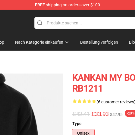
FREE
shipping on orders over $100
op
Nach Kategorie einkaufen
Bestellung verfolgen
Bl
KANKAN MY BOY 
RB1211
(6 customer reviews
£42.41
£33.93
-20%
$42.95
Type
Unisex