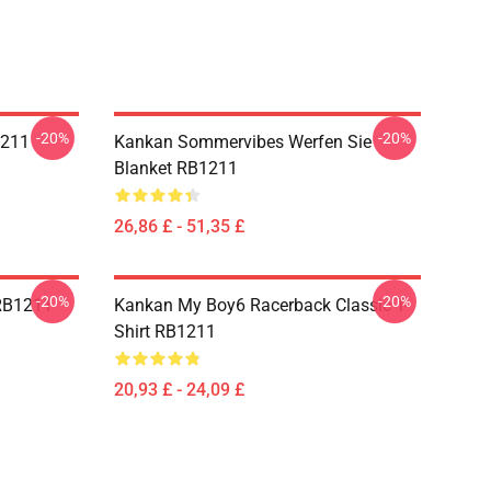
-20%
-20%
1211
Kankan Sommervibes Werfen Sie
Blanket RB1211
26,86 £ - 51,35 £
-20%
-20%
 RB1211
Kankan My Boy6 Racerback Classic T-
Shirt RB1211
20,93 £ - 24,09 £