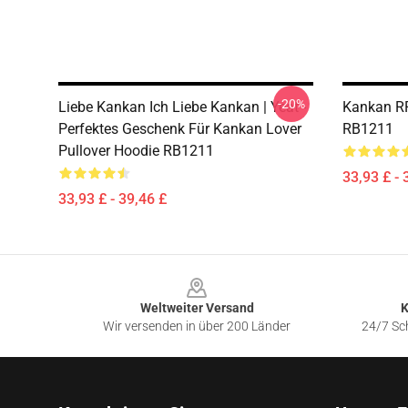
-20%
Liebe Kankan Ich Liebe Kankan | Yeat -
Kankan RR
Perfektes Geschenk Für Kankan Lover
RB1211
Pullover Hoodie RB1211
33,93 £ - 
33,93 £ - 39,46 £
Footer
Weltweiter Versand
K
Wir versenden in über 200 Länder
24/7 Sch