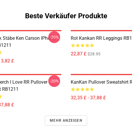
Beste Verkäufer Produkte
-20%
 Stäbe Ken Carson IPhone
Rot Kankan RR Leggings RB
B1211
22,87 £
$28.95
13,82 £
-20%
rch I Love RR Pullover
KanKan Pullover Sweatshirt
t RB1211
32,35 £ - 37,88 £
37,88 £
MEHR ANZEIGEN