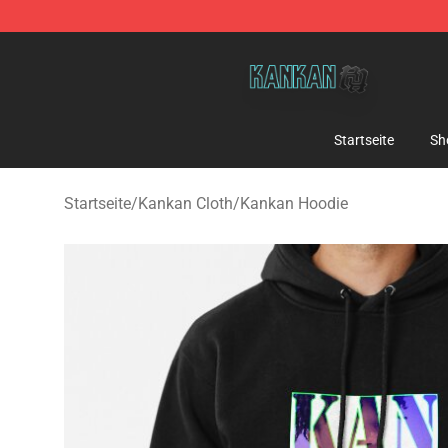
Kankan Store - Official Kankan Merchandise Shop
Startseite
Sh
Startseite
/
Kankan Cloth
/
Kankan Hoodie