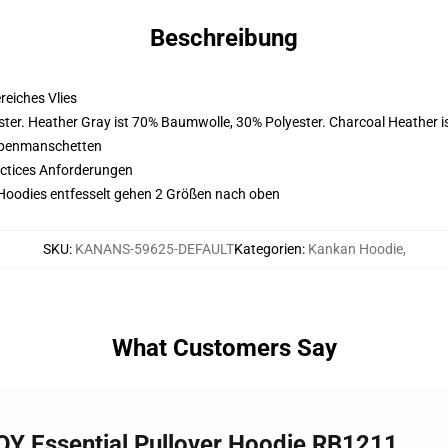
Beschreibung
eiches Vlies
ter. Heather Gray ist 70% Baumwolle, 30% Polyester. Charcoal Heather 
ppenmanschetten
actices Anforderungen
re Hoodies entfesselt gehen 2 Größen nach oben
SKU
:
KANANS-59625-DEFAULT
Kategorien
:
Kankan Hoodie
,
What Customers Say
Y Essential Pullover Hoodie RB1211