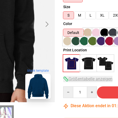
Size
S
M
L
XL
2X
Color
Default
Print Location
blank template
Größentabelle anzeigen
Quantity
Diese Aktion endet in
01