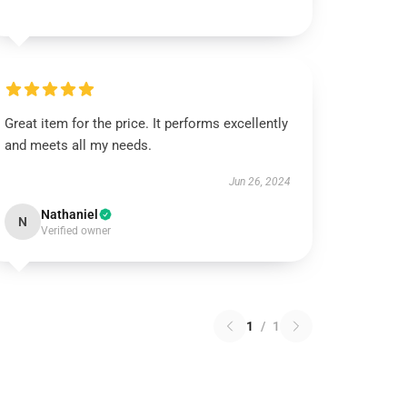
Great item for the price. It performs excellently
and meets all my needs.
Jun 26, 2024
Nathaniel
N
Verified owner
1
/
1