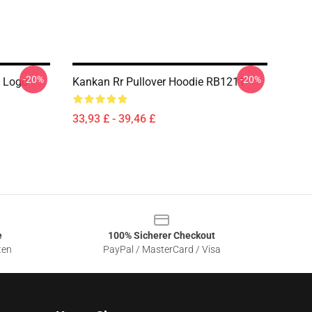
-20%
-20%
 Logo
Kankan Rr Pullover Hoodie RB1211
33,93 £ - 39,46 £
e
100% Sicherer Checkout
ten
PayPal / MasterCard / Visa