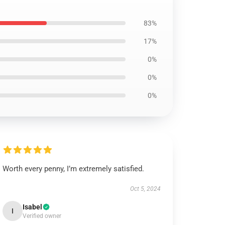
83%
17%
0%
0%
0%
Worth every penny, I’m extremely satisfied.
Oct 5, 2024
Isabel
I
Verified owner