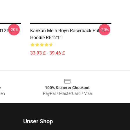
-20%
-20%
RB1211
Kankan Mein Boy6 Racerback Pullover
Hoodie RB1211
33,93 £ - 39,46 £
e
100% Sicherer Checkout
ten
PayPal / MasterCard / Visa
Unser Shop