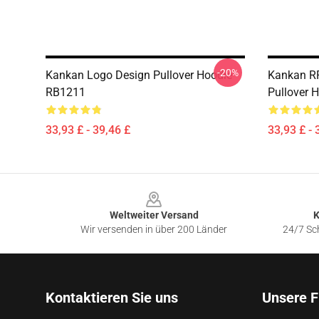
-20%
Kankan Logo Design Pullover Hoodie
Kankan R
RB1211
Pullover 
33,93 £ - 39,46 £
33,93 £ - 
Footer
Weltweiter Versand
K
Wir versenden in über 200 Länder
24/7 Sch
Kontaktieren Sie uns
Unsere F