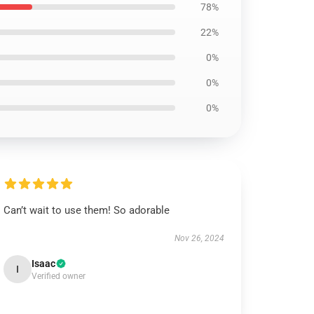
78%
22%
0%
0%
0%
Can’t wait to use them! So adorable
Nov 26, 2024
Isaac
I
Verified owner