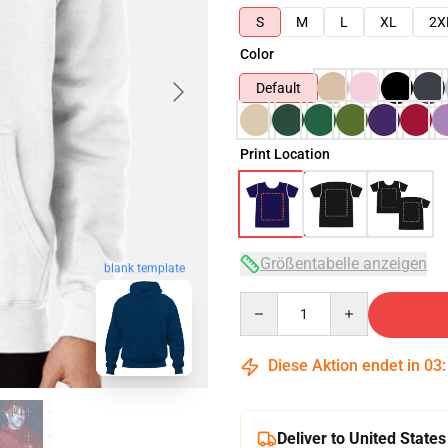
S
M
L
XL
2X
Color
Default
Print Location
Größentabelle anzeigen
blank template
Quantity
Diese Aktion endet in
03
Deliver to United States