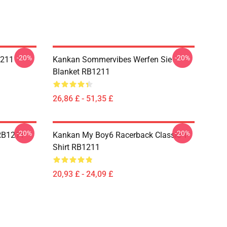
-20%
-20%
1211
Kankan Sommervibes Werfen Sie
Blanket RB1211
26,86 £ - 51,35 £
-20%
-20%
 RB1211
Kankan My Boy6 Racerback Classic T-
Shirt RB1211
20,93 £ - 24,09 £