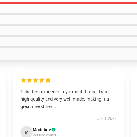
This item exceeded my expectations. It’s of
high quality and very well-made, making it a
great investment.
Dec 1, 2024
Madeline
M
Verified owner