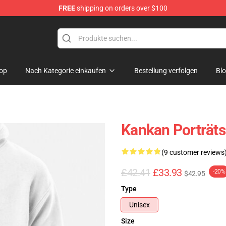
FREE
shipping on orders over $100
op
Nach Kategorie einkaufen
Bestellung verfolgen
Bl
Kankan Porträts
(9 customer reviews
£42.41
£33.93
-20%
$42.95
Type
Unisex
Size