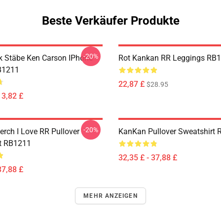
Beste Verkäufer Produkte
-20%
 Stäbe Ken Carson IPhone
Rot Kankan RR Leggings RB
B1211
22,87 £
$28.95
13,82 £
-20%
rch I Love RR Pullover
KanKan Pullover Sweatshirt
t RB1211
32,35 £ - 37,88 £
37,88 £
MEHR ANZEIGEN