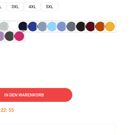
L
3XL
4XL
5XL
IN DEN WARENKORB
:
22
:
54