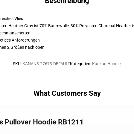
Beschreibung
eiches Vlies
ter. Heather Gray ist 70% Baumwolle, 30% Polyester. Charcoal Heather 
ppenmanschetten
actices Anforderungen
ehen 2 Größen nach oben
SKU
:
KANANS-27673-DEFAULT
Kategorien
:
Kankan Hoodie
,
What Customers Say
ts Pullover Hoodie RB1211