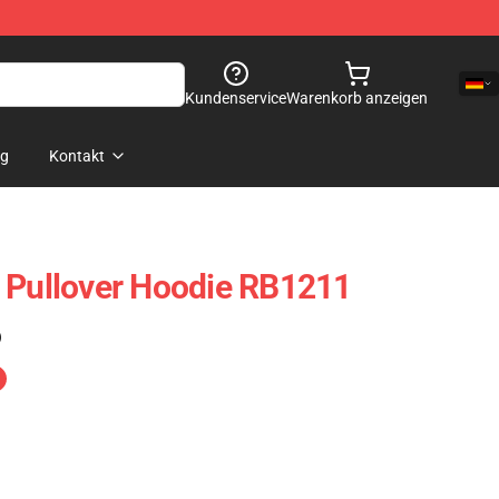
Kundenservice
Warenkorb anzeigen
og
Kontakt
 Pullover Hoodie RB1211
)