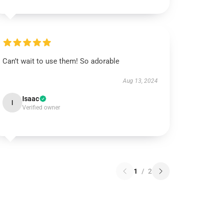
Can’t wait to use them! So adorable
Aug 13, 2024
Isaac
I
Verified owner
1
/
2