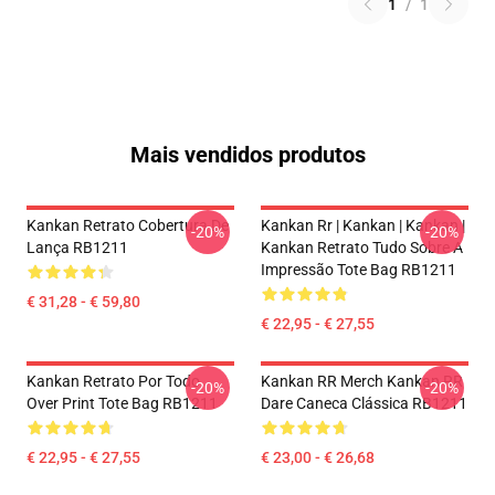
1
/
1
Mais vendidos produtos
Kankan Retrato Cobertura De
Kankan Rr | Kankan | Kankan |
-20%
-20%
Lança RB1211
Kankan Retrato Tudo Sobre A
Impressão Tote Bag RB1211
€ 31,28 - € 59,80
€ 22,95 - € 27,55
Kankan Retrato Por Todo
Kankan RR Merch Kankan RR
-20%
-20%
Over Print Tote Bag RB1211
Dare Caneca Clássica RB1211
€ 22,95 - € 27,55
€ 23,00 - € 26,68