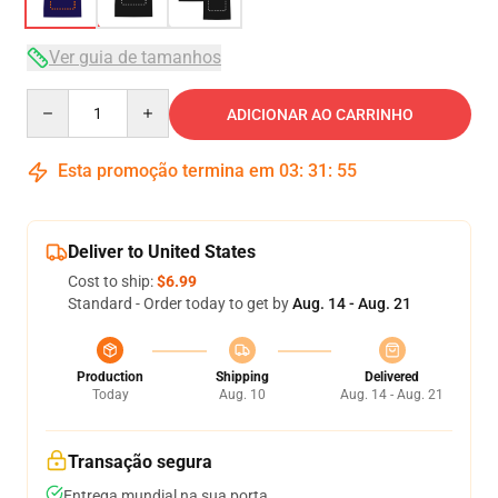
Ver guia de tamanhos
Quantity
ADICIONAR AO CARRINHO
Esta promoção termina em
03
:
31
:
54
Deliver to United States
Cost to ship:
$6.99
Standard - Order today to get by
Aug. 14 - Aug. 21
Production
Shipping
Delivered
Today
Aug. 10
Aug. 14 - Aug. 21
Transação segura
Entrega mundial na sua porta