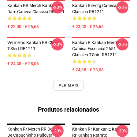
Kankan RR Merch Kankan RR
Kankan B4w2g Caneca
-20%
-20%
Dare Caneca Clássica RB1211
Clássica RB1211
€ 23,00 - € 26,68
€ 23,00 - € 26,68
Vermelho Kankan RR Classic
Kankan R Kankan Merda De
-20%
-20%
T-Shirt RB1211
Camisa Essencial 2651
Clássico T-Shirt RB1211
€ 24,38 - € 28,06
€ 24,38 - € 28,06
VER MAIS
Produtos relacionados
Kankan Rr Merch RR Desafio
Kankan Rr Kankan □ Kankan
-20%
-20%
De Capuchinho Pullover
Rr Kankan Retrato