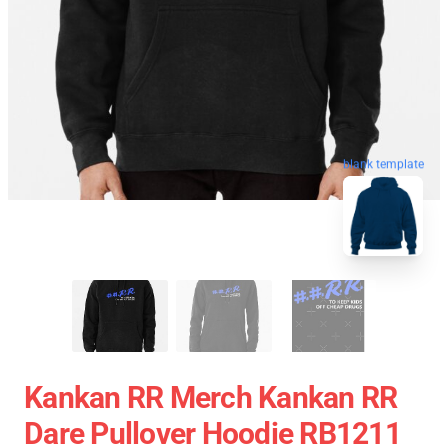
blank template
Kankan RR Merch Kankan RR
Dare Pullover Hoodie RB1211