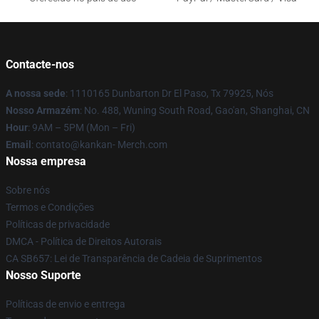
Contacte-nos
A nossa sede
: 1110165 Dunbarton Dr El Paso, Tx 79925, Nós
Nosso Armazém
: No. 488, Wuning South Road, Gao'an, Shanghai, CN
Hour
: 9AM – 5PM (Mon – Fri)
Email
: contato@kankan- Merch.com
Nossa empresa
Sobre nós
Termos e Condições
Políticas de privacidade
DMCA - Política de Direitos Autorais
CA SB657: Lei de Transparência de Cadeia de Suprimentos
Nosso Suporte
Políticas de envio e entrega