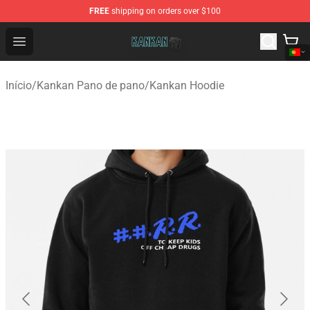
FREE
shipping on orders over $100
Kankan Store - Official Kankan Merchandise Shop
Open menu
Início
/
Kankan Pano de pano
/
Kankan Hoodie