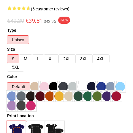
(6 customer reviews)
€49.39
€39.51
-20%
$42.95
Type
Unisex
Size
S
M
L
XL
2XL
3XL
4XL
5XL
Color
Default
Print Location