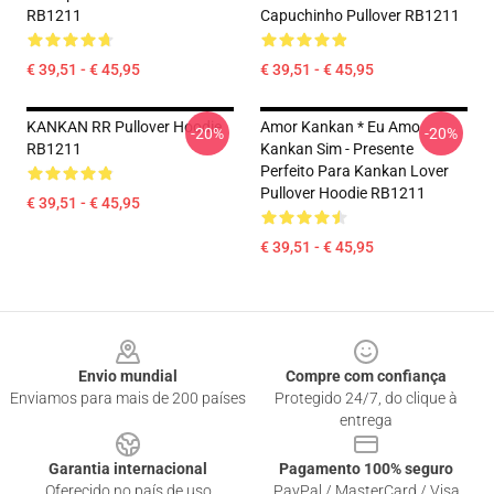
RB1211
Capuchinho Pullover RB1211
€ 39,51 - € 45,95
€ 39,51 - € 45,95
KANKAN RR Pullover Hoodie
Amor Kankan * Eu Amo
-20%
-20%
RB1211
Kankan Sim - Presente
Perfeito Para Kankan Lover
Pullover Hoodie RB1211
€ 39,51 - € 45,95
€ 39,51 - € 45,95
Footer
Envio mundial
Compre com confiança
Enviamos para mais de 200 países
Protegido 24/7, do clique à
entrega
Garantia internacional
Pagamento 100% seguro
Oferecido no país de uso
PayPal / MasterCard / Visa