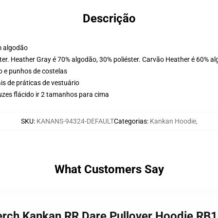
Descrição
m algodão
ter. Heather Gray é 70% algodão, 30% poliéster. Carvão Heather é 60% al
o e punhos de costelas
is de práticas de vestuário
zes flácido ir 2 tamanhos para cima
SKU
:
KANANS-94324-DEFAULT
Categorias
:
Kankan Hoodie
,
What Customers Say
erch Kankan RR Dare Pullover Hoodie RB