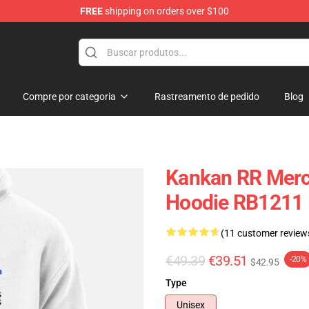
FREE
shipping on orders over $100
Compre por categoria
Rastreamento de pedido
Blog
Kankan RR Merc
Hoodie RB1211
(11 customer review
€49.39
€39.51
-20%
$42.95
Type
Unisex