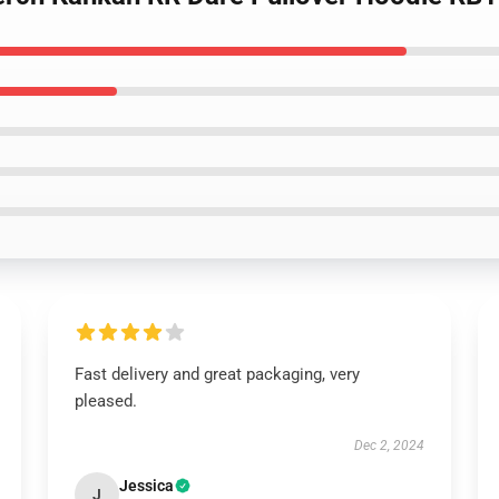
Fast delivery and great packaging, very
pleased.
Dec 2, 2024
Jessica
J