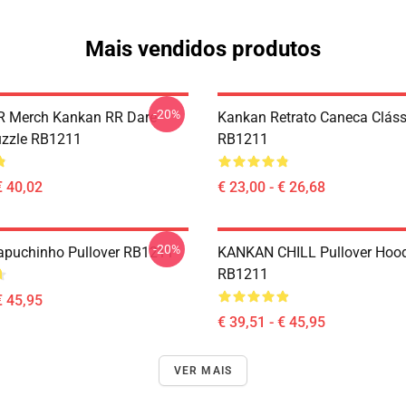
Mais vendidos produtos
-20%
R Merch Kankan RR Dare
Kankan Retrato Caneca Cláss
uzzle RB1211
RB1211
€ 40,02
€ 23,00 - € 26,68
-20%
puchinho Pullover RB1211
KANKAN CHILL Pullover Hood
RB1211
€ 45,95
€ 39,51 - € 45,95
VER MAIS