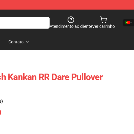
Atendimento ao cliente
Ver carrinho
Contato
h Kankan RR Dare Pullover
s)