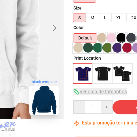
Size
S
M
L
XL
2X
Color
Default
Print Location
blank template
Ver guia de tamanhos
Quantity
Esta promoção termina