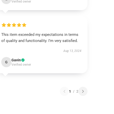
Verified owner
This item exceeded my expectations in terms
of quality and functionality. I’m very satisfied.
Aug 13, 2024
Gavin
G
Verified owner
1
/
2