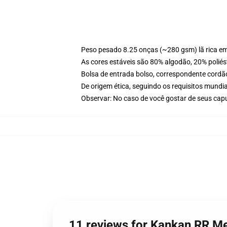
Peso pesado 8.25 onças (~280 gsm) lã rica e
As cores estáveis são 80% algodão, 20% poliés
Bolsa de entrada bolso, correspondente cordã
De origem ética, seguindo os requisitos mundia
Observar: No caso de você gostar de seus capu
11 reviews for Kankan RR M