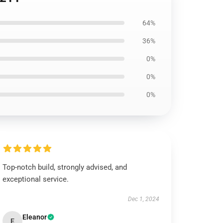
64%
36%
0%
0%
0%
Top-notch build, strongly advised, and
exceptional service.
Dec 1, 2024
Eleanor
E