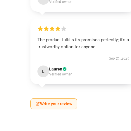
Verified owner
The product fulfills its promises perfectly; it's a
trustworthy option for anyone.
Sep 21, 2024
Lauren
L
Verified owner
Write your review