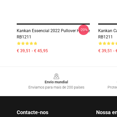
-20%
Kankan Essencial 2022 Pullover Hoodie
Kankan Ca
RB1211
RB1211
€ 39,51 - € 45,95
€ 39,51 - 
Footer
Envio mundial
Enviamos para mais de 200 países
Prote
Contacte-nos
Nossa e