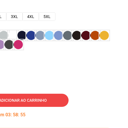
L
3XL
4XL
5XL
ADICIONAR AO CARRINHO
 em
03
:
58
:
54