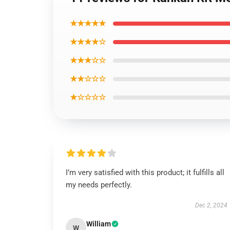
★★★★★
★★★★☆
★★★☆☆
★★☆☆☆
★☆☆☆☆
I’m very satisfied with this product; it fulfills all
my needs perfectly.
Dec 2, 2024
William
W