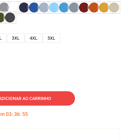
L
3XL
4XL
5XL
ADICIONAR AO CARRINHO
 em
03
:
36
:
54