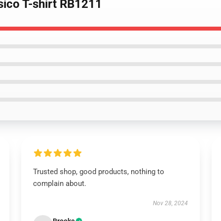
sico T-shirt RB1211
Trusted shop, good products, nothing to
complain about.
Nov 28, 2024