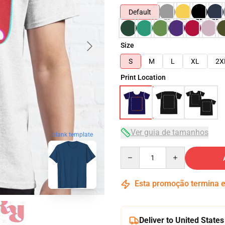
Default
Size
S
M
L
XL
2X
Print Location
Ver guia de tamanhos
blank template
Quantity
Esta promoção termina
Deliver to United States