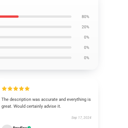
80%
20%
0%
0%
0%
The description was accurate and everything is
great. Would certainly advise it.
Sep 17, 2024