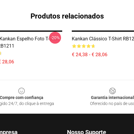
Produtos relacionados
-20%
ankan Espelho Foto T-Shirt
Kankan Clássico T-Shirt RB1
RB1211
€ 24,38 - € 28,06
€ 28,06
Compre com confiança
Garantia internacional
gido 24/7, do clique à entrega
Oferecido no país de us
mpresa
Nosso Suporte