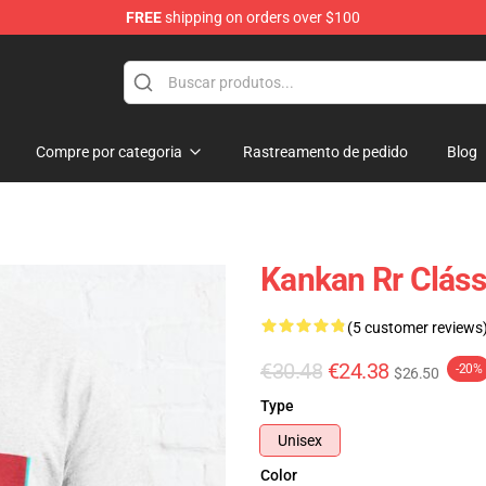
FREE
shipping on orders over $100
Compre por categoria
Rastreamento de pedido
Blog
Kankan Rr Cláss
(5 customer reviews
€30.48
€24.38
-20%
$26.50
Type
Unisex
Color