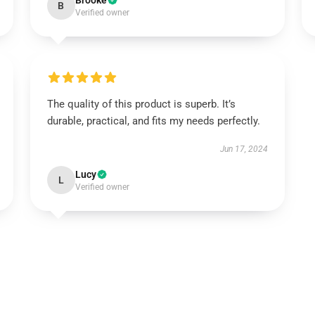
Brooke
B
Verified owner
The quality of this product is superb. It’s
durable, practical, and fits my needs perfectly.
Jun 17, 2024
Lucy
L
Verified owner