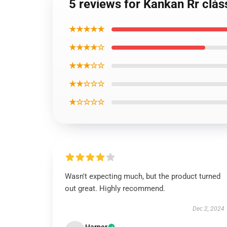
5 reviews for Kankan Rr clás
★★★★★
★★★★☆
★★★☆☆
★★☆☆☆
★☆☆☆☆
Wasn't expecting much, but the product turned
out great. Highly recommend.
Dec 2, 2024