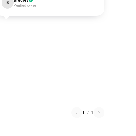
Bradley
B
Verified owner
1
/
1