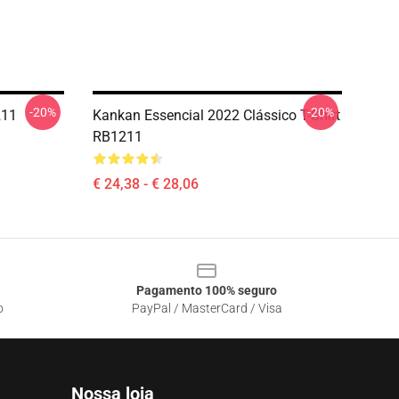
-20%
-20%
211
Kankan Essencial 2022 Clássico T-Shirt
RB1211
€ 24,38 - € 28,06
Pagamento 100% seguro
o
PayPal / MasterCard / Visa
Nossa loja