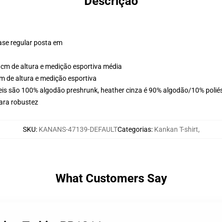
Descrição
ase regular posta em
cm de altura e medição esportiva média
 de altura e medição esportiva
eis são 100% algodão preshrunk, heather cinza é 90% algodão/10% poliés
ara robustez
SKU
:
KANANS-47139-DEFAULT
Categorias
:
Kankan T-shirt
,
What Customers Say