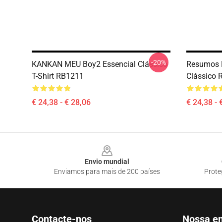
-20%
KANKAN MEU Boy2 Essencial Clássico
Resumos K
T-Shirt RB1211
Clássico 
€ 24,38 - € 28,06
€ 24,38 - 
Footer
Envio mundial
Enviamos para mais de 200 países
Prote
Contacte-nos
Nossa e