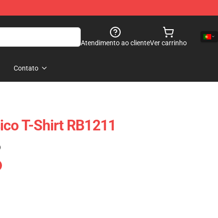
Atendimento ao cliente
Ver carrinho
Contato
ico T-Shirt RB1211
)