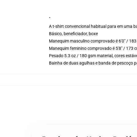
"
A t-shirt convencional habitual para em uma b
Básico, beneficiador, boxe
Manequim masculino comprovado é 6'0" / 183 
Manequim feminino comprovado é 5'8" / 173 cm
Pesado 5.3 oz / 180 gsm material, cores estáv
Bainha de duas agulhas e banda de pescoço p