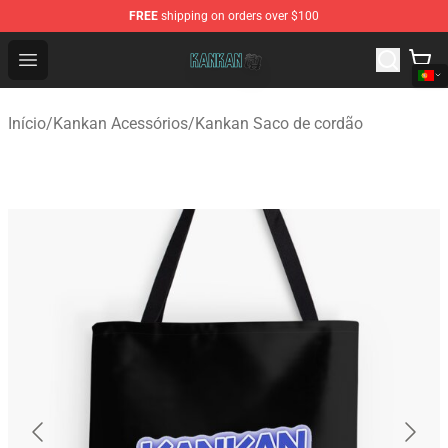
FREE
shipping on orders over $100
Kankan Store - Official Kankan Merchandise Shop
Open menu
Início
/
Kankan Acessórios
/
Kankan Saco de cordão