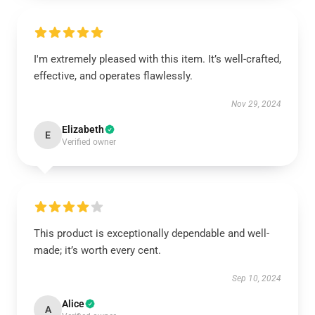
I'm extremely pleased with this item. It’s well-crafted,
effective, and operates flawlessly.
Nov 29, 2024
Elizabeth
E
Verified owner
This product is exceptionally dependable and well-
made; it’s worth every cent.
Sep 10, 2024
Alice
A