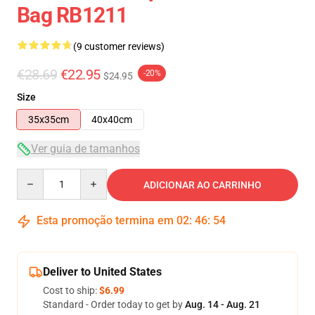
Bag RB1211
(9 customer reviews)
€28.69
€22.95
-20%
$24.95
Size
35x35cm
40x40cm
Ver guia de tamanhos
Quantity
ADICIONAR AO CARRINHO
Esta promoção termina em
02
:
46
:
54
Deliver to United States
Cost to ship:
$6.99
Standard - Order today to get by
Aug. 14 - Aug. 21