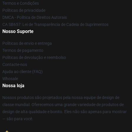
Termos e Condições
Políticas de privacidade
DMCA - Política de Direitos Autorais
CA SB657: Lei de Transparência de Cadeia de Suprimentos
Nosso Suporte
Políticas de envio e entrega
Termos de pagamento
Políticas de devolução e reembolso
Contacte-nos
Ajuda ao cliente (FAQ)
Whosale
Nossa loja
Nossos produtos são projetados pela nossa equipe de design de
classe mundial. Oferecemos uma grande variedade de produtos de
design de alta qualidade e bonito. Eles não são apenas para mostrar
— são para você.