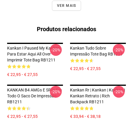
VER MAIS
Produtos relacionados
Kankan I Paused My Kankan
Kankan Tudo Sobre
-20%
-20%
Para Estar Aqui All Over
Impressão Tote Bag RB1211
Imprimir Tote Bag RB1211
€ 22,95 - € 27,55
€ 22,95 - € 27,55
KANKAN B4 AMGs E SRTs Em
Kankan Rr | Kankan | Kankan |
-20%
-20%
Todo O Saco De Impressão
Kankan Retrato | Rich
RB1211
Backpack RB1211
€ 22,95 - € 27,55
€ 33,94 - € 38,18