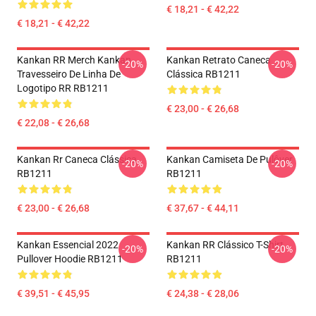
€ 18,21 - € 42,22
€ 18,21 - € 42,22
Kankan RR Merch Kankan
Kankan Retrato Caneca
-20%
-20%
Travesseiro De Linha De
Clássica RB1211
Logotipo RR RB1211
€ 23,00 - € 26,68
€ 22,08 - € 26,68
Kankan Rr Caneca Clássica
Kankan Camiseta De Pulôver
-20%
-20%
RB1211
RB1211
€ 23,00 - € 26,68
€ 37,67 - € 44,11
Kankan Essencial 2022
Kankan RR Clássico T-Shirt
-20%
-20%
Pullover Hoodie RB1211
RB1211
€ 39,51 - € 45,95
€ 24,38 - € 28,06