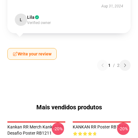
Aug 31, 2024
Lila
L
Verified owner
Write your review
1
/
2
Mais vendidos produtos
Kankan RR Merch Kankan RR
KANKAN RR Poster RB1211
-20%
-20%
Desafio Poster RB1211