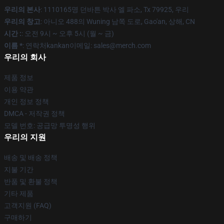
우리의 본사
: 1110165명 던바튼 박사 엘 파소, Tx 79925, 우리
우리의 창고
: 아니오 488의 Wuning 남쪽 도로, Gao'an, 상해, CN
시간 :
: 오전 9시 ~ 오후 5시 (월 ~ 금)
이름 *
: 연락처kankan이메일: sales@merch.com
우리의 회사
제품 정보
이용 약관
개인 정보 정책
DMCA - 저작권 정책
모델 번호: 공급망 투명성 행위
우리의 지원
배송 및 배송 정책
지불 기간
반품 및 환불 정책
기타 제품
고객지원 (FAQ)
구매하기