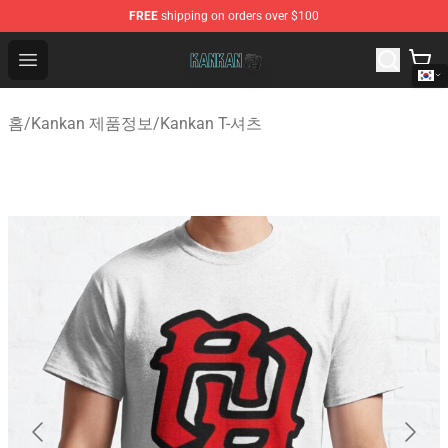
FREE
shipping on orders over $100
Kankan Store - Official Kankan Merchandise Shop
Open menu
홈
/
Kankan 제품정보
/
Kankan T-셔츠