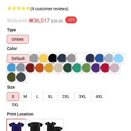
(9 customer reviews)
₩45,646
₩36,517
-20%
$26.50
Type
Unisex
Color
Default
Size
S
M
L
XL
2XL
3XL
4XL
5XL
Print Location