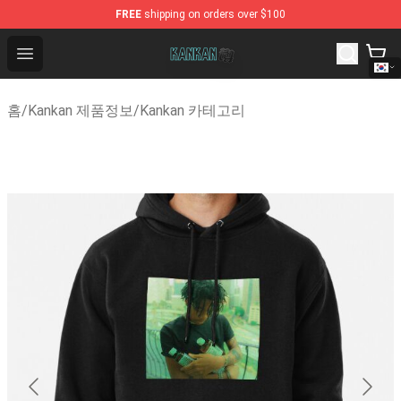
FREE
shipping on orders over $100
Kankan Store - Official Kankan Merchandise Shop
Open menu
홈
/
Kankan 제품정보
/
Kankan 카테고리