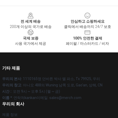
Footer
전 세계 배송
안심하고 쇼핑하세요
200개 이상의 국가로 배송
클릭에서 배송까지 24/7 보호
국제 보증
100% 안전한 결제
사용 국가에서 제공
페이팔 / 마스터카드 / 비자
기타 제품
우리의 본사
: 1110165명 던바튼 박사 엘 파소, Tx 79925, 우리
우리의 창고
: 아니오 488의 Wuning 남쪽 도로, Gao'an, 상해, CN
시간 :
: 오전 9시 ~ 오후 5시 (월 ~ 금)
이름 *
: 연락처kankan이메일: sales@merch.com
우리의 회사
제품 정보