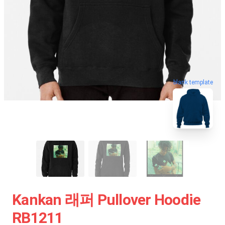
blank template
Kankan 래퍼 Pullover Hoodie
RB1211