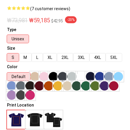
(7 customer reviews)
₩73,981
₩59,185
-20%
$42.95
Type
Unisex
Size
S
M
L
XL
2XL
3XL
4XL
5XL
Color
Default
Print Location