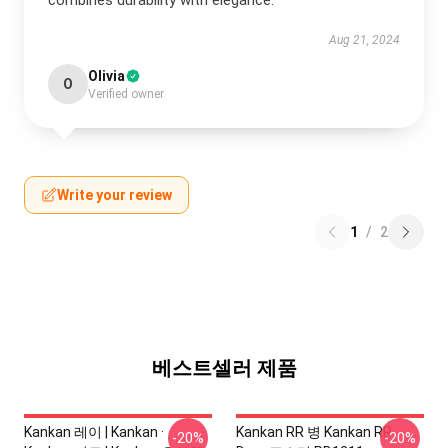
combines durability with elegance.
Aug 21, 2024
Olivia
O
Verified owner
Write your review
1
/
2
베스트셀러 제품
Kankan 레이 | Kankan ·
Kankan RR 병 Kankan RR
-20%
-20%