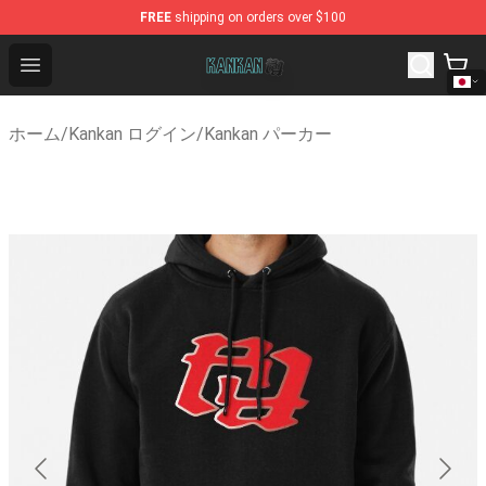
FREE
shipping on orders over $100
Kankan Store - Official Kankan Merchandise Shop
Open menu
ホーム
/
Kankan ログイン
/
Kankan パーカー