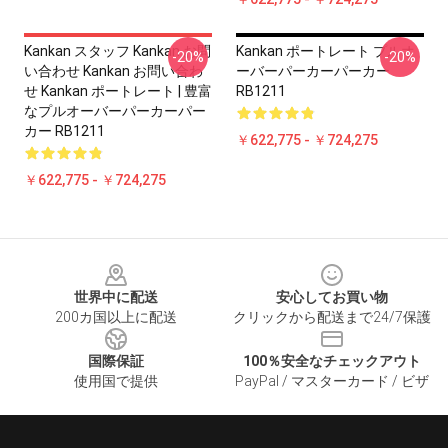
Kankan スタッフ Kankan お問
Kankan ポートレート プルオ
-20%
-20%
い合わせ Kankan お問い合わ
ーバーパーカーパーカー
せ Kankan ポートレート | 豊富
RB1211
なプルオーバーパーカーパー
カー RB1211
￥622,775 - ￥724,275
￥622,775 - ￥724,275
Footer
世界中に配送
安心してお買い物
200カ国以上に配送
クリックから配送まで24/7保護
国際保証
100％安全なチェックアウト
使用国で提供
PayPal / マスターカード / ビザ