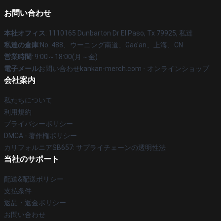
お問い合わせ
本社オフィス
: 1110165 Dunbarton Dr El Paso, Tx 79925, 私達
私達の倉庫
:No. 488、ウーニング南道、Gao'an、上海、CN
営業時間
: 9:00～18:00(月～金)
電子メール
お問い合わせkankan-merch.com - オンラインショップ
会社案内
私たちについて
利用規約
プライバシーポリシー
DMCA - 著作権ポリシー
カリフォルニアSB657: サプライチェーンの透明性法
当社のサポート
配送&配送ポリシー
支払条件
返品・返金ポリシー
お問い合わせ