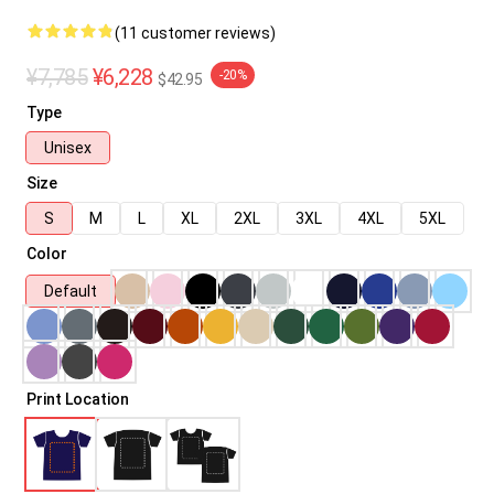
(11 customer reviews)
¥7,785
¥6,228
-20%
$42.95
Type
Unisex
Size
S
M
L
XL
2XL
3XL
4XL
5XL
Color
Default
Print Location