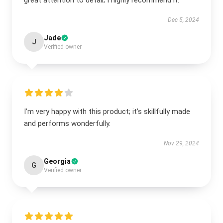
great attention to detail; I highly recommend it.
Dec 5, 2024
Jade
J
Verified owner
I’m very happy with this product; it’s skillfully made
and performs wonderfully.
Nov 29, 2024
Georgia
G
Verified owner