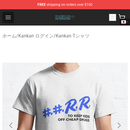
FREE
shipping on orders over $100
Kankan Store - Official Kankan Merchandise Shop
Open menu
ホーム
/
Kankan ログイン
/
Kankan Tシャツ