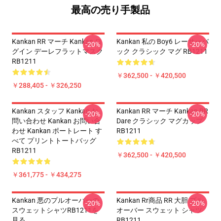
最高の売り手製品
Kankan RR マーチ Kankan ロ
Kankan 私の Boy6 レーサーバ
-20%
-20%
グイン デーレフラットマスク
ック クラシック マグ RB1211
RB1211
￥362,500 - ￥420,500
￥288,405 - ￥326,250
Kankan スタッフ Kankan お
Kankan RR マーチ Kankan RR
-20%
-20%
問い合わせ Kankan お問い合
Dare クラシック マグカップ
わせ Kankan ポートレート す
RB1211
べて プリントトートバッグ
RB1211
￥362,500 - ￥420,500
￥361,775 - ￥434,275
Kankan 悪のプルオーバーの
Kankan Rr商品 RR 大胆 プル
-20%
-20%
スウェットシャツRB1211を
オーバー スウェット シャツ
見る
RB1211