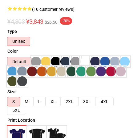
(10 customer reviews)
¥4,803
¥3,843
-20%
$26.50
Type
Unisex
Color
Default
Size
S
M
L
XL
2XL
3XL
4XL
5XL
Print Location