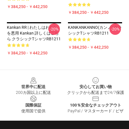
￥384,250 - ￥442,250
￥384,250 - ￥442,250
Kankan RR | わたしはわたし
KANKANKANNO(カンノ) クラ
-20%
-20%
を悪用 Kankan 詳しくはこち
シックTシャツRB1211
ら クラシックTシャツRB1211
￥384,250 - ￥442,250
￥384,250 - ￥442,250
Footer
世界中に配送
安心してお買い物
200カ国以上に配送
クリックから配送まで24/7保護
国際保証
100％安全なチェックアウト
使用国で提供
PayPal / マスターカード / ビザ