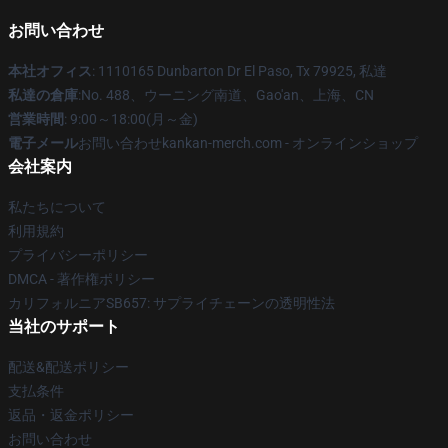
お問い合わせ
本社オフィス
: 1110165 Dunbarton Dr El Paso, Tx 79925, 私達
私達の倉庫
:No. 488、ウーニング南道、Gao'an、上海、CN
営業時間
: 9:00～18:00(月～金)
電子メール
お問い合わせkankan-merch.com - オンラインショップ
会社案内
私たちについて
利用規約
プライバシーポリシー
DMCA - 著作権ポリシー
カリフォルニアSB657: サプライチェーンの透明性法
当社のサポート
配送&配送ポリシー
支払条件
返品・返金ポリシー
お問い合わせ