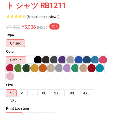
ト シャツ RB1211
(8 customer reviews)
¥7,422
¥5,938
-20%
$40.95
Type
Unisex
Color
Default
Size
S
M
L
XL
2XL
3XL
4XL
5XL
Print Location