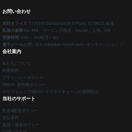
お問い合わせ
本社オフィス
: 1110165 Dunbarton Dr El Paso, Tx 79925, 私達
私達の倉庫
:No. 488、ウーニング南道、Gao'an、上海、CN
営業時間
: 9:00～18:00(月～金)
電子メール
お問い合わせkankan-merch.com - オンラインショップ
会社案内
私たちについて
利用規約
プライバシーポリシー
DMCA - 著作権ポリシー
カリフォルニアSB657: サプライチェーンの透明性法
当社のサポート
配送&配送ポリシー
支払条件
返品・返金ポリシー
お問い合わせ