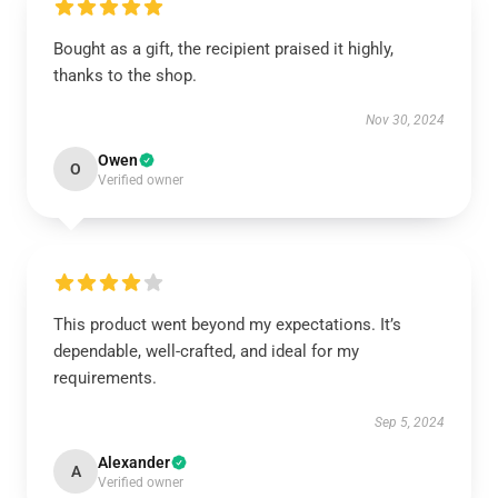
Bought as a gift, the recipient praised it highly,
thanks to the shop.
Nov 30, 2024
Owen
O
Verified owner
This product went beyond my expectations. It’s
dependable, well-crafted, and ideal for my
requirements.
Sep 5, 2024
Alexander
A
Verified owner