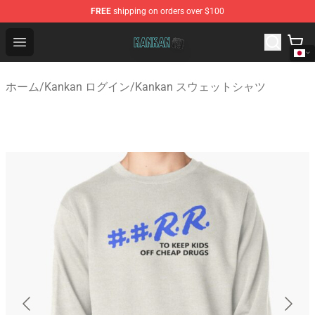
FREE
shipping on orders over $100
Kankan Store - Official Kankan Merchandise Shop
Open menu
ホーム
/
Kankan ログイン
/
Kankan スウェットシャツ