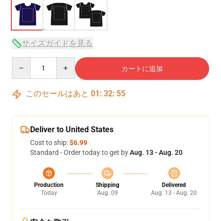
サイズガイドを見る
Quantity
カートに追加
このセールはあと
01
:
32
:
54
Deliver to United States
Cost to ship:
$6.99
Standard - Order today to get by
Aug. 13 - Aug. 20
Production
Shipping
Delivered
Today
Aug. 09
Aug. 13 - Aug. 20