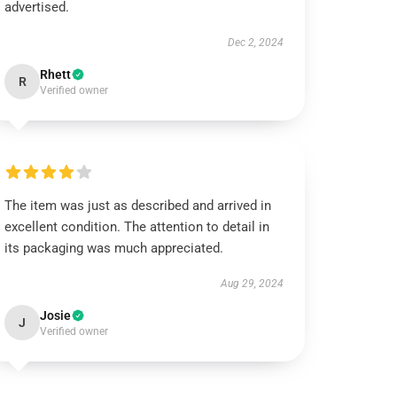
advertised.
Dec 2, 2024
Rhett
R
Verified owner
The item was just as described and arrived in
excellent condition. The attention to detail in
its packaging was much appreciated.
Aug 29, 2024
Josie
J
Verified owner