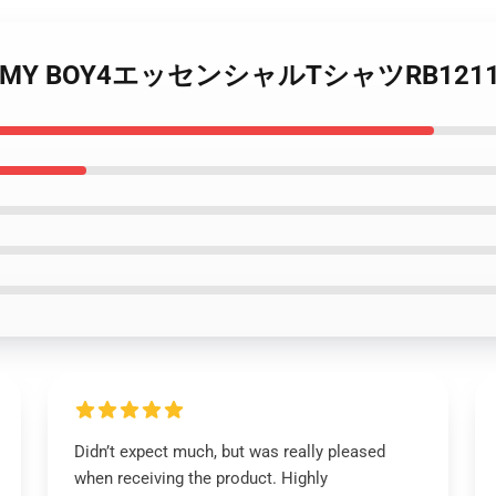
NKAN MY BOY4エッセンシャルTシャツRB121
Didn’t expect much, but was really pleased
when receiving the product. Highly