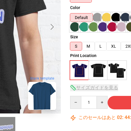
Color
Default
Size
S
M
L
XL
2X
Print Location
blank template
サイズガイドを見る
Quantity
このセールはあと
02
:
44