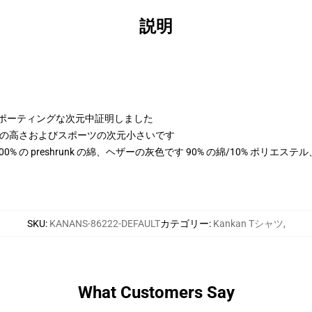
説明
よびスポーティングな次元中証明しました
 cmの高さおよびスポーツの次元小さいです
は 100% の preshrunk の綿、ヘザーの灰色です 90% の綿/10% ポリエ
SKU
:
KANANS-86222-DEFAULT
カテゴリー
:
Kankan Tシャツ
,
What Customers Say