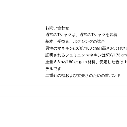
お問い合わせ
通常のTシャツは、通常のTシャツを装着
基本、受益者、ボクシングの試合
男性のマネキンは6'0"/183 cmの高さお
証明されるフェミニン マネキンは5'8"/173
重量 5.3 oz/180 の gsm 材料、安定した色
テルです
二重針の裾および丈夫さのための首バンド