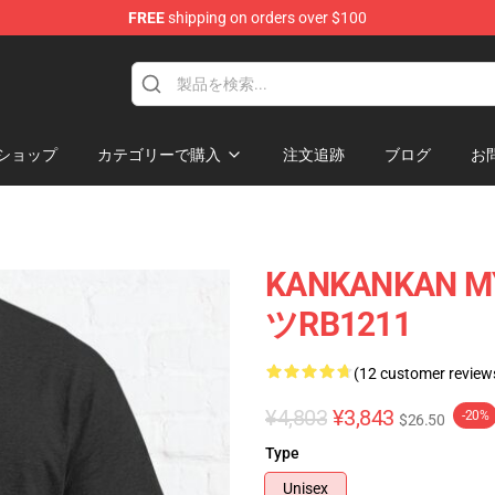
FREE
shipping on orders over $100
ショップ
カテゴリーで購入
注文追跡
ブログ
お
KANKANKAN
ツRB1211
(12 customer review
¥4,803
¥3,843
-20%
$26.50
Type
Unisex