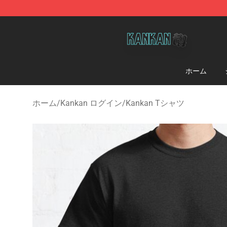
Kankan Store - Official Kankan Merchandise Shop
ホーム
ホーム
/
Kankan ログイン
/
Kankan Tシャツ