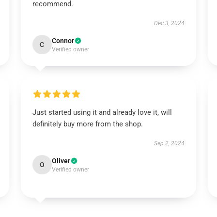
recommend.
Dec 3, 2024
Connor
C
Verified owner
Just started using it and already love it, will
definitely buy more from the shop.
Sep 2, 2024
Oliver
O
Verified owner