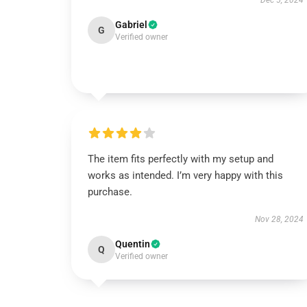
Dec 5, 2024
Gabriel
G
Verified owner
The item fits perfectly with my setup and
works as intended. I’m very happy with this
purchase.
Nov 28, 2024
Quentin
Q
Verified owner