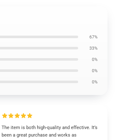
1
67%
33%
0%
0%
0%
The item is both high-quality and effective. It’s
been a great purchase and works as