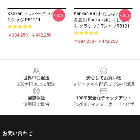
Kankan ラッパー クラシック
Kankan RR | わたしはわたし
-20%
-20%
T シャツ RB1211
を悪用 Kankan 詳しくはこち
ら クラシックTシャツRB1211
￥384,250 - ￥442,250
￥384,250 - ￥442,250
Footer
世界中に配送
安心してお買い物
200カ国以上に配送
クリックから配送まで24/7保護
国際保証
100％安全なチェックアウト
使用国で提供
PayPal / マスターカード / ビザ
お問い合わせ