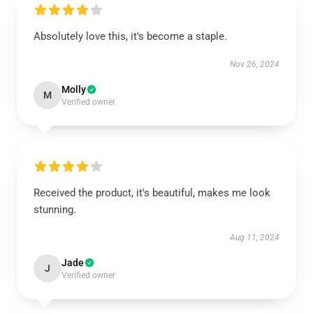
Absolutely love this, it's become a staple.
Nov 26, 2024
Molly
M
Verified owner
Received the product, it's beautiful, makes me look
stunning.
Aug 11, 2024
Jade
J
Verified owner