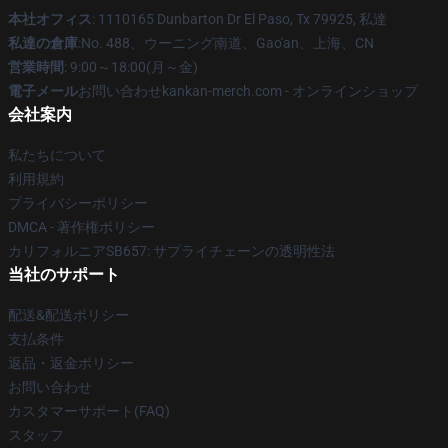
本社オフィス
: 1110165 Dunbarton Dr El Paso, Tx 79925, 私達
私達の倉庫
:No. 488、ウーニング南道、Gao'an、上海、CN
営業時間
: 9:00～18:00(月～金)
電子メール
お問い合わせkankan-merch.com - オンラインショップ
会社案内
私たちについて
利用規約
プライバシーポリシー
DMCA - 著作権ポリシー
カリフォルニアSB657: サプライチェーンの透明性法
当社のサポート
配送&配送ポリシー
支払条件
返品・返金ポリシー
お問い合わせ
カスタマーサポート(FAQ)
スタッフ