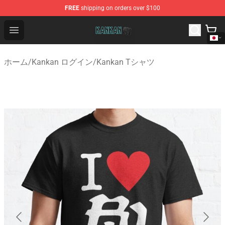
FREE
shipping on orders over $100
Kankan Store - Official Kankan Merchandise Shop
Open menu
ホーム
/
Kankan ログイン
/
Kankan Tシャツ