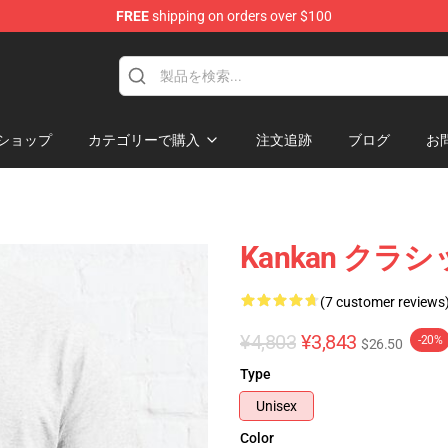
FREE
shipping on orders over $100
ショップ
カテゴリーで購入
注文追跡
ブログ
お
Kankan クラ
(7 customer reviews
¥4,803
¥3,843
-20%
$26.50
Type
Unisex
Color