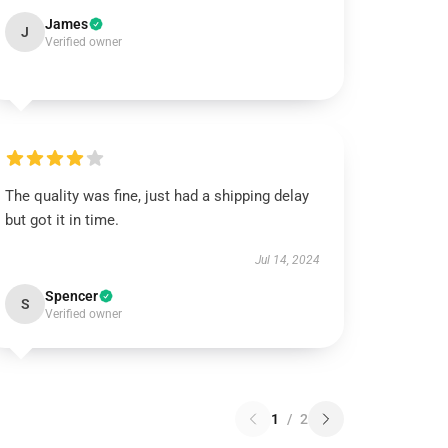
James
J
Verified owner
The quality was fine, just had a shipping delay
but got it in time.
Jul 14, 2024
Spencer
S
Verified owner
1
/
2