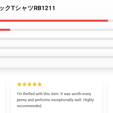
クラシックTシャツRB1211
I’m thrilled with this item. It was worth every
penny and performs exceptionally well. Highly
recommended.