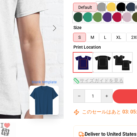
Default
Size
S
M
L
XL
2X
Print Location
サイズガイドを見る
blank template
Quantity
このセールはあと
03
:
05
Deliver to United States