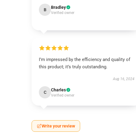
Bradley
B
Verified owner
I’m impressed by the efficiency and quality of
this product; it’s truly outstanding.
Aug 16, 2024
Charles
C
Verified owner
Write your review