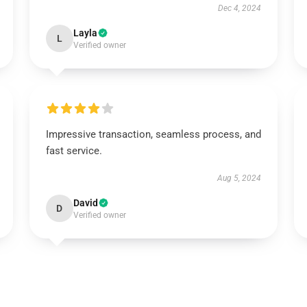
Dec 4, 2024
Layla
L
Verified owner
Impressive transaction, seamless process, and
fast service.
Aug 5, 2024
David
D
Verified owner