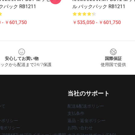
パック RB1211
ル バックパック RB1211
 - ￥601,750
￥535,050 - ￥601,750
安心してお買い物
国際保証
ックから配送まで24/7保護
使用国で提供
当社のサポート
いて
配送&配送ポリシー
支払条件
ーポリシー
返品・返金ポリシー
著作権ポリシー
お問い合わせ