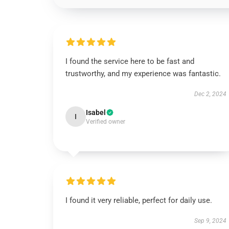
I found the service here to be fast and
trustworthy, and my experience was fantastic.
Dec 2, 2024
Isabel
I
Verified owner
I found it very reliable, perfect for daily use.
Sep 9, 2024