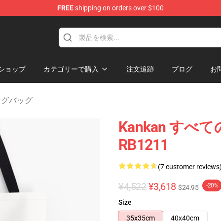
FREE
shipping on orders over $100
ショップ
カテゴリーで購入
注文追跡
ブログ
お
リングバッグ
Kankan す
RB1211
(7 customer reviews
¥4,522
¥3,618
-20%
$24.95
Size
35x35cm
40x40cm