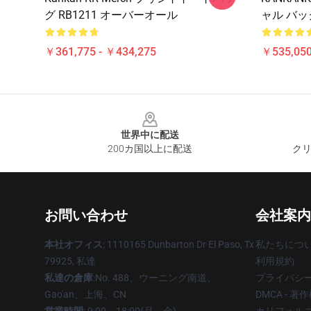
グ RB1211 オーバーオール
ャル バック
￥361,775 - ￥434,275
￥535,050
Footer
世界中に配送
200カ国以上に配送
クリ
お問い合わせ
会社案内
本社オフィス
: 1110165 Dunbarton Dr El Paso, Tx
私たちにつ
79925, 私達
利用規約
私達の倉庫
:No. 488、ウーニング南道、
プライバシ
Gao'an、上海、CN
DMCA - 