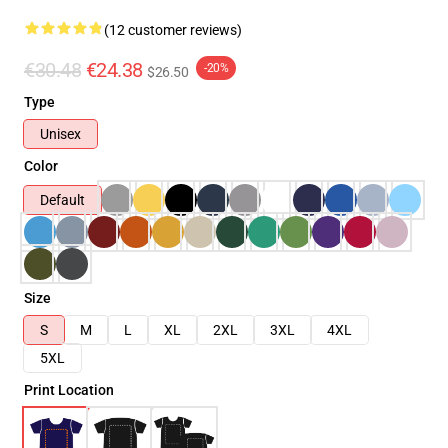
(12 customer reviews)
€30.48
€24.38
-20%
$26.50
Type
Unisex
Color
Default
Size
S
M
L
XL
2XL
3XL
4XL
5XL
Print Location