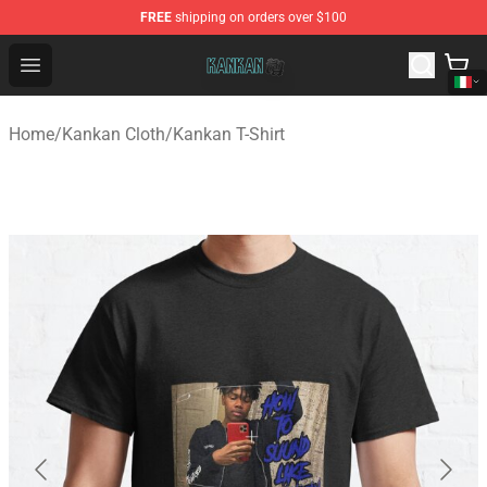
FREE
shipping on orders over $100
Kankan Store - Official Kankan Merchandise Shop
Open menu
Home
/
Kankan Cloth
/
Kankan T-Shirt