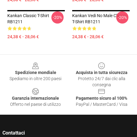
Kankan Classic T-Shirt
Kankan Vedi No Male Classic
-20%
-20%
RB1211
T-Shirt RB1211
24,38 € - 28,06 €
24,38 € - 28,06 €
Footer
Spedizione mondiale
Acquista in tutta sicurezza
Spediamo in oltre 200 paesi
Protetto 24/7 dai clic alla
consegna
Garanzia internazionale
Pagamento sicuro al 100%
Offerto nel paese di utilizzo
PayPal / MasterCard / Visa
Contattaci