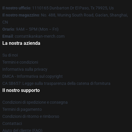
Il nostro ufficio
: 1110165 Dunbarton Dr El Paso, Tx 79925, Us
Il nostro magazzino
: No. 488, Wuning South Road, Gao'an, Shanghai,
CN
Orario
: 9AM – 5PM (Mon – Fri)
Email
: contattikankan-merch.com
La nostra azienda
Su di noi
Termini e condizioni
Informativa sulla privacy
DMCA - Informativa sul copyright
CA SB657: Legge sulla trasparenza della catena di fornitura
Il nostro supporto
Condizioni di spedizione e consegna
Termini di pagamento
Condizioni di ritorno e rimborso
Contattaci
Aiuto del cliente (FAQ)