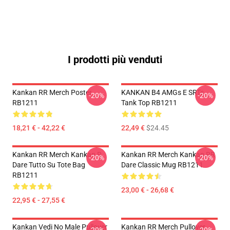
I prodotti più venduti
Kankan RR Merch Poster
KANKAN B4 AMGs E SRTs
-20%
-20%
RB1211
Tank Top RB1211
18,21 € - 42,22 €
22,49 €
$24.45
Kankan RR Merch Kankan R
Kankan RR Merch Kankan RR
-20%
-20%
Dare Tutto Su Tote Bag
Dare Classic Mug RB1211
RB1211
23,00 € - 26,68 €
22,95 € - 27,55 €
Kankan Vedi No Male Pullover
Kankan RR Merch Pullover