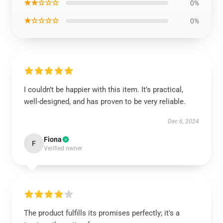
★★☆☆☆
0%
★☆☆☆☆
0%
I couldn’t be happier with this item. It’s practical,
well-designed, and has proven to be very reliable.
Dec 6, 2024
Fiona
F
Verified owner
The product fulfills its promises perfectly; it's a