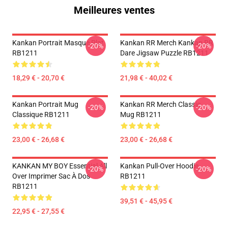
Meilleures ventes
Kankan Portrait Masque Plat
Kankan RR Merch Kankan RR
-20%
-20%
RB1211
Dare Jigsaw Puzzle RB1211
18,29 € - 20,70 €
21,98 € - 40,02 €
Kankan Portrait Mug
Kankan RR Merch Classic
-20%
-20%
Classique RB1211
Mug RB1211
23,00 € - 26,68 €
23,00 € - 26,68 €
KANKAN MY BOY Essential All
Kankan Pull-Over Hoodie
-20%
-20%
Over Imprimer Sac À Dos
RB1211
RB1211
39,51 € - 45,95 €
22,95 € - 27,55 €