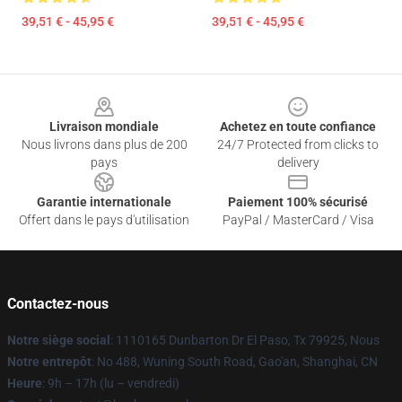
39,51 € - 45,95 €
39,51 € - 45,95 €
Footer
Livraison mondiale
Achetez en toute confiance
Nous livrons dans plus de 200
24/7 Protected from clicks to
pays
delivery
Garantie internationale
Paiement 100% sécurisé
Offert dans le pays d'utilisation
PayPal / MasterCard / Visa
Contactez-nous
Notre siège social
: 1110165 Dunbarton Dr El Paso, Tx 79925, Nous
Notre entrepôt
: No 488, Wuning South Road, Gao'an, Shanghai, CN
Heure
: 9h – 17h (lu – vendredi)