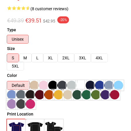
(8 customer reviews)
€49.39
€39.51
-20%
$42.95
Type
Unisex
Size
S
M
L
XL
2XL
3XL
4XL
5XL
Color
Default
Print Location