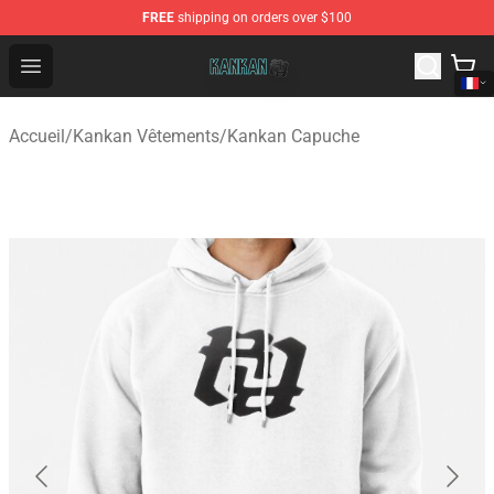
FREE
shipping on orders over $100
Kankan Store - Official Kankan Merchandise Shop
Open menu
Accueil
/
Kankan Vêtements
/
Kankan Capuche