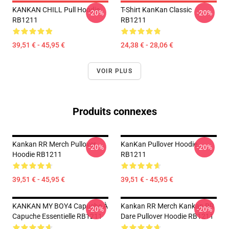
KANKAN CHILL Pull Hoodie
T-Shirt KanKan Classic
-20%
-20%
RB1211
RB1211
39,51 € - 45,95 €
24,38 € - 28,06 €
VOIR PLUS
Produits connexes
Kankan RR Merch Pullover
KanKan Pullover Hoodie
-20%
-20%
Hoodie RB1211
RB1211
39,51 € - 45,95 €
39,51 € - 45,95 €
KANKAN MY BOY4 Capuche À
Kankan RR Merch Kankan RR
-20%
-20%
Capuche Essentielle RB1211
Dare Pullover Hoodie RB1211