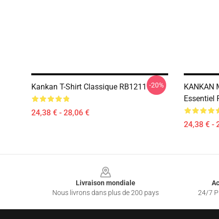
-20%
Kankan T-Shirt Classique RB1211
KANKAN MY
Essentiel
24,38 € - 28,06 €
24,38 € - 
Footer
Livraison mondiale
Ac
Nous livrons dans plus de 200 pays
24/7 Pr