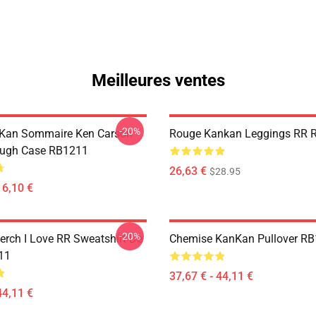
Meilleures ventes
-20%
nKan Sommaire Ken Carson
Rouge Kankan Leggings RR 
ough Case RB1211
26,63 €
$28.95
16,10 €
-20%
rch I Love RR Sweatshirt De
Chemise KanKan Pullover R
11
37,67 € - 44,11 €
44,11 €