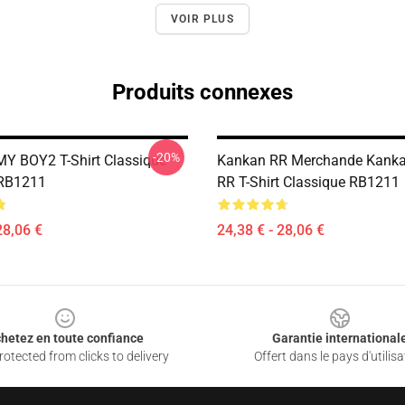
VOIR PLUS
Produits connexes
-20%
 BOY2 T-Shirt Classique
Kankan RR Merchande Kank
 RB1211
RR T-Shirt Classique RB1211
28,06 €
24,38 € - 28,06 €
hetez en toute confiance
Garantie international
otected from clicks to delivery
Offert dans le pays d'utilisa