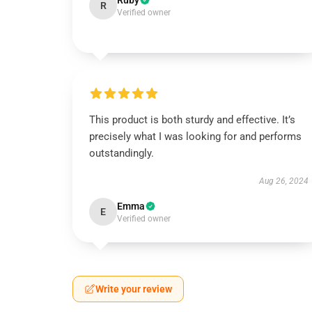
Ruby
R
Verified owner
This product is both sturdy and effective. It’s
precisely what I was looking for and performs
outstandingly.
Aug 26, 2024
Emma
E
Verified owner
Write your review