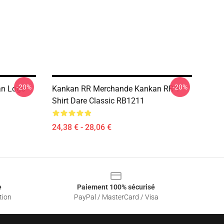
-20%
-20%
an Logo
Kankan RR Merchande Kankan RR T-
Shirt Dare Classic RB1211
24,38 € - 28,06 €
e
Paiement 100% sécurisé
tion
PayPal / MasterCard / Visa