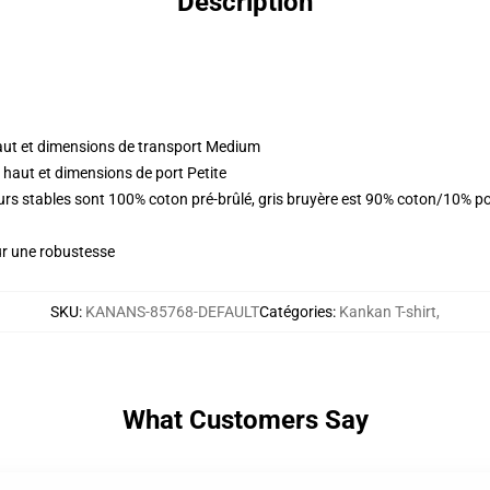
Description
aut et dimensions de transport Medium
 haut et dimensions de port Petite
eurs stables sont 100% coton pré-brûlé, gris bruyère est 90% coton/10% p
ur une robustesse
SKU
:
KANANS-85768-DEFAULT
Catégories
:
Kankan T-shirt
,
What Customers Say