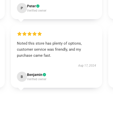
Peter
P
Verified owner
Noted this store has plenty of options,
customer service was friendly, and my
purchase came fast.
Aug 17, 2024
Benjamin
B
Verified owner