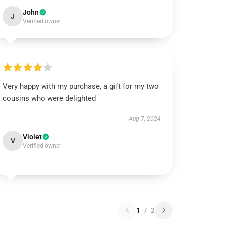
John
J
Verified owner
Very happy with my purchase, a gift for my two
cousins who were delighted
Aug 7, 2024
Violet
V
Verified owner
1
/
2