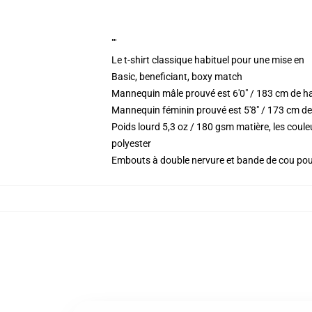
""
Le t-shirt classique habituel pour une mise en
Basic, beneficiant, boxy match
Mannequin mâle prouvé est 6'0" / 183 cm de h
Mannequin féminin prouvé est 5'8" / 173 cm de
Poids lourd 5,3 oz / 180 gsm matière, les coul
polyester
Embouts à double nervure et bande de cou po