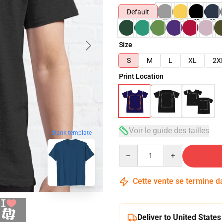
Default
Size
S
M
L
XL
2X
Print Location
Voir le guide des tailles
blank template
Quantity
Cette vente se termine 
Deliver to United States