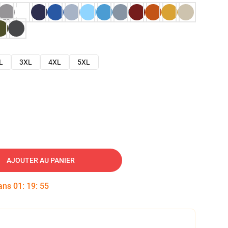
L
3XL
4XL
5XL
AJOUTER AU PANIER
dans
01
:
19
:
54