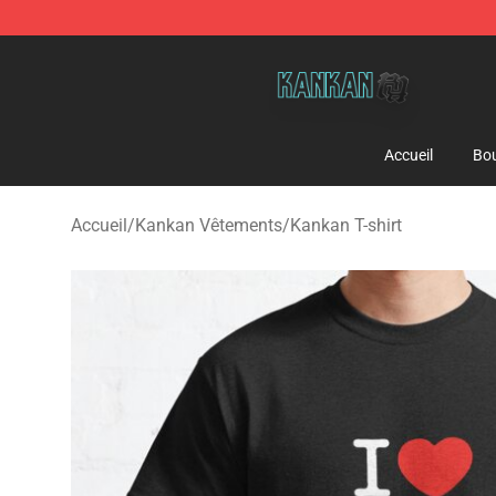
Kankan Store - Official Kankan Merchandise Shop
Accueil
Bou
Accueil
/
Kankan Vêtements
/
Kankan T-shirt