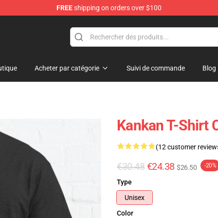
FREE
shipping on orders over $100
tique
Acheter par catégorie
Suivi de commande
Blog
Kankan T-Shirt 
(12 customer review
€30.48
€24.38
-20%
$26.50
Type
Unisex
Color