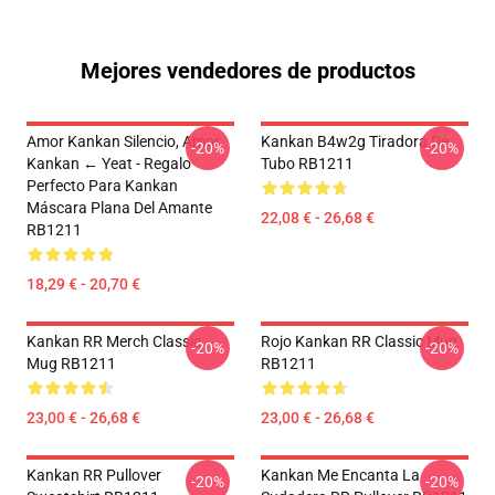
Mejores vendedores de productos
Amor Kankan Silencio, Amor
Kankan B4w2g Tiradora De
-20%
-20%
Kankan ← Yeat - Regalo
Tubo RB1211
Perfecto Para Kankan
Máscara Plana Del Amante
22,08 € - 26,68 €
RB1211
18,29 € - 20,70 €
Kankan RR Merch Classic
Rojo Kankan RR Classic Mug
-20%
-20%
Mug RB1211
RB1211
23,00 € - 26,68 €
23,00 € - 26,68 €
Kankan RR Pullover
Kankan Me Encanta La
-20%
-20%