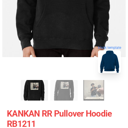
blank template
KANKAN RR Pullover Hoodie
RB1211