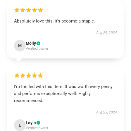
Absolutely love this, it's become a staple.
Aug 29, 2024
Molly
M
Verified owner
I’m thrilled with this item. It was worth every penny
and performs exceptionally well. Highly
recommended.
Aug 23, 2024
Layla
L
Verified owner