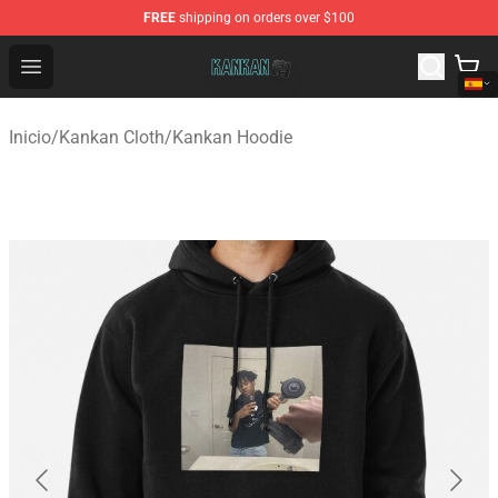
FREE
shipping on orders over $100
Kankan Store - Official Kankan Merchandise Shop
Open menu
Inicio
/
Kankan Cloth
/
Kankan Hoodie