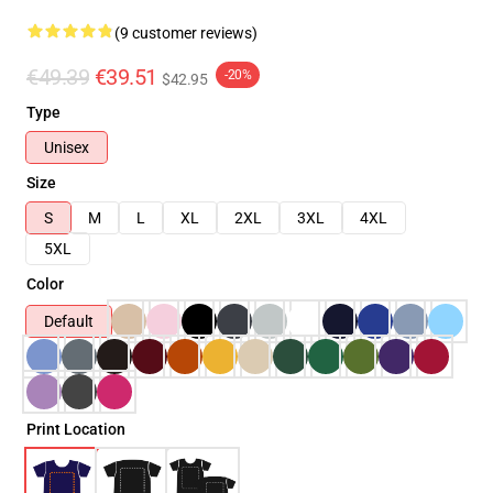
(9 customer reviews)
€49.39
€39.51
-20%
$42.95
Type
Unisex
Size
S
M
L
XL
2XL
3XL
4XL
5XL
Color
Default
Print Location