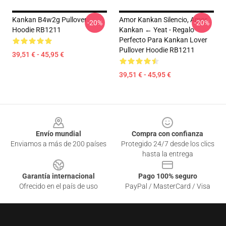
Kankan B4w2g Pullover
Amor Kankan Silencio, Amor
-20%
-20%
Hoodie RB1211
Kankan ← Yeat - Regalo
Perfecto Para Kankan Lover
Pullover Hoodie RB1211
39,51 € - 45,95 €
39,51 € - 45,95 €
Footer
Envío mundial
Compra con confianza
Enviamos a más de 200 países
Protegido 24/7 desde los clics
hasta la entrega
Garantía internacional
Pago 100% seguro
Ofrecido en el país de uso
PayPal / MasterCard / Visa