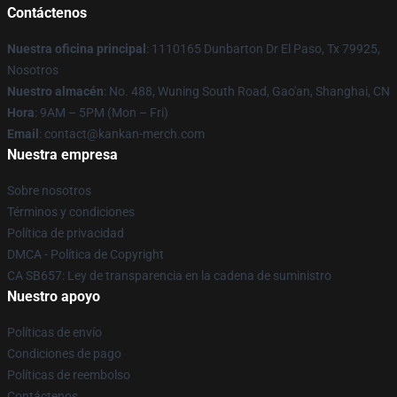
Contáctenos
Nuestra oficina principal
: 1110165 Dunbarton Dr El Paso, Tx 79925,
Nosotros
Nuestro almacén
: No. 488, Wuning South Road, Gao'an, Shanghai, CN
Hora
: 9AM – 5PM (Mon – Fri)
Email
: contact@kankan-merch.com
Nuestra empresa
Sobre nosotros
Términos y condiciones
Política de privacidad
DMCA - Política de Copyright
CA SB657: Ley de transparencia en la cadena de suministro
Nuestro apoyo
Políticas de envío
Condiciones de pago
Políticas de reembolso
Contáctenos