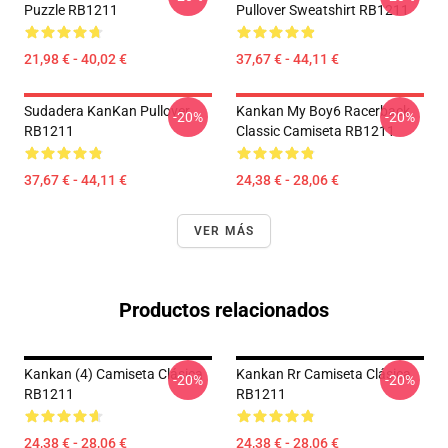
Puzzle RB1211
Pullover Sweatshirt RB1211
21,98 € - 40,02 €
37,67 € - 44,11 €
Sudadera KanKan Pullover
Kankan My Boy6 Racerback
-20%
-20%
RB1211
Classic Camiseta RB1211
37,67 € - 44,11 €
24,38 € - 28,06 €
VER MÁS
Productos relacionados
Kankan (4) Camiseta Clásica
Kankan Rr Camiseta Clásica
-20%
-20%
RB1211
RB1211
24,38 € - 28,06 €
24,38 € - 28,06 €