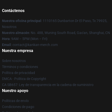
Contáctenos
Nuestra oficina principal
: 1110165 Dunbarton Dr El Paso, Tx 79925,
Nosotros
Nuestro almacén
: No. 488, Wuning South Road, Gao'an, Shanghai, CN
Hora
: 9AM – 5PM (Mon – Fri)
Email
: contact@kankan-merch.com
Nuestra empresa
Sobre nosotros
Términos y condiciones
Política de privacidad
DMCA - Política de Copyright
CA SB657: Ley de transparencia en la cadena de suministro
Nuestro apoyo
Políticas de envío
Condiciones de pago