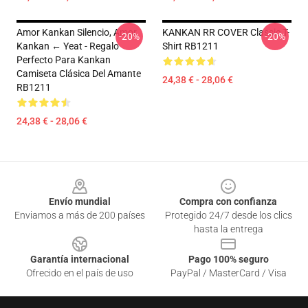
Amor Kankan Silencio, Amor
KANKAN RR COVER Classic T-
-20%
-20%
Kankan ← Yeat - Regalo
Shirt RB1211
Perfecto Para Kankan
Camiseta Clásica Del Amante
24,38 € - 28,06 €
RB1211
24,38 € - 28,06 €
Footer
Envío mundial
Compra con confianza
Enviamos a más de 200 países
Protegido 24/7 desde los clics
hasta la entrega
Garantía internacional
Pago 100% seguro
Ofrecido en el país de uso
PayPal / MasterCard / Visa