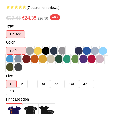
(7 customer reviews)
€30.48
€24.38
-20%
$26.50
Type
Unisex
Color
Default
Size
S
M
L
XL
2XL
3XL
4XL
5XL
Print Location