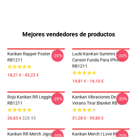
Mejores vendedores de productos
Kankan Rapper Poster
Lucki KanKan Summrs Ken
-20%
-20%
RB1211
Carson Funda Para IPhone
RB1211
18,21 € - 42,22 €
14,81 € - 16,10 €
Rojo Kankan RR Leggings
Kankan Vibraciones De
-20%
-20%
RB1211
Verano Tirar Blanket RB1211
26,63 €
$28.95
31,28 € - 59,80 €
Kankan RR Merch Jigsaw
Kankan Merch I Love RR
-20%
-20%