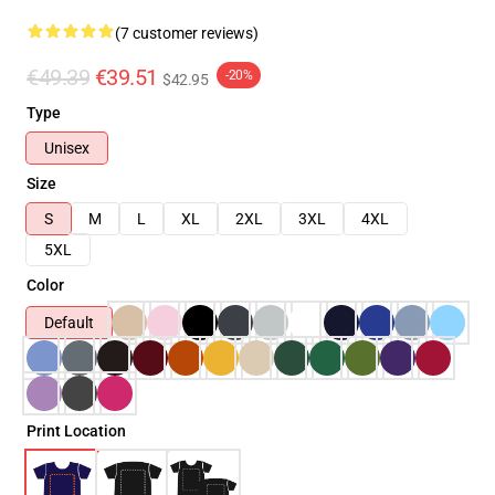
(7 customer reviews)
€49.39
€39.51
-20%
$42.95
Type
Unisex
Size
S
M
L
XL
2XL
3XL
4XL
5XL
Color
Default
Print Location