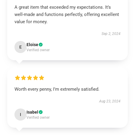
A great item that exceeded my expectations. It’s
well-made and functions perfectly, offering excellent
value for money.
Sep 2, 2024
Eloise
E
Verified owner
Worth every penny, I’m extremely satisfied.
Aug 23, 2024
Isabel
I
Verified owner