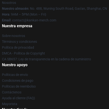
Nosotros
Nuestro almacén
: No. 488, Wuning South Road, Gao'an, Shanghai, CN
Hora
: 9AM – 5PM (Mon – Fri)
Email
: contact@kankan-merch.com
Nuestra empresa
Sobre nosotros
Términos y condiciones
Política de privacidad
DMCA - Política de Copyright
CA SB657: Ley de transparencia en la cadena de suministro
Nuestro apoyo
Políticas de envío
Condiciones de pago
Políticas de reembolso
Contáctenos
Ayuda al cliente (FAQ)
Mayorista