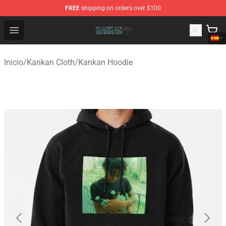
FREE
shipping on orders over $100
Kankan Store - Official Kankan Merchandise Shop
Open menu
Inicio
/
Kankan Cloth
/
Kankan Hoodie