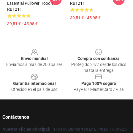
Essential Pullover Hoodie
RB1211
RB1211
39,51 € - 45,95 €
39,51 € - 45,95 €
Footer
Envío mundial
Compra con confianza
Enviamos a más de 200 países
Protegido 24/7 desde los clics
hasta la entrega
Garantía internacional
Pago 100% seguro
Ofrecido en el país de uso
PayPal / MasterCard / Visa
Contáctenos
Nuestra oficina principal
: 1110165 Dunbarton Dr El Paso, Tx 79925,