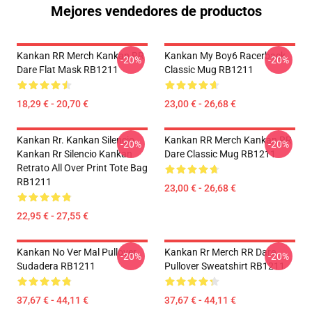
Mejores vendedores de productos
Kankan RR Merch Kankan RR
Kankan My Boy6 Racerback
-20%
-20%
Dare Flat Mask RB1211
Classic Mug RB1211
18,29 € - 20,70 €
23,00 € - 26,68 €
Kankan Rr. Kankan Silencio
Kankan RR Merch Kankan RR
-20%
-20%
Kankan Rr Silencio Kankan
Dare Classic Mug RB1211
Retrato All Over Print Tote Bag
RB1211
23,00 € - 26,68 €
22,95 € - 27,55 €
Kankan No Ver Mal Pullover
Kankan Rr Merch RR Dare
-20%
-20%
Sudadera RB1211
Pullover Sweatshirt RB1211
37,67 € - 44,11 €
37,67 € - 44,11 €