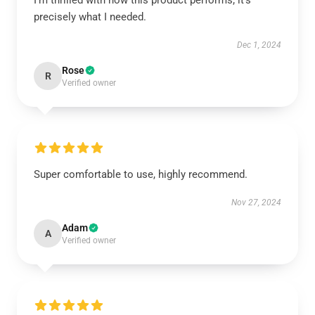
I’m thrilled with how this product performs; it’s
precisely what I needed.
Dec 1, 2024
Rose
R
Verified owner
Super comfortable to use, highly recommend.
Nov 27, 2024
Adam
A
Verified owner