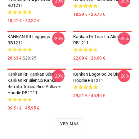
-20%
-20%
RB1211
18,29 € - 20,70 €
18,21 € - 42,22 €
KANKAN RR Leggings
Kankan Rr Tirar La Almohada
-20%
-20%
RB1211
RB1211
26,63 €
$28.95
22,08 € - 26,68 €
Kankan Rr. Kankan Silencio
Kankan Logotipo De Diseño
-20%
-20%
Kankan Rr Silencio Kankan
Hoodie RB1211
Retrato Tóxico Rico Pullover
Hoodie RB1211
39,51 € - 45,95 €
39,51 € - 45,95 €
VER MÁS