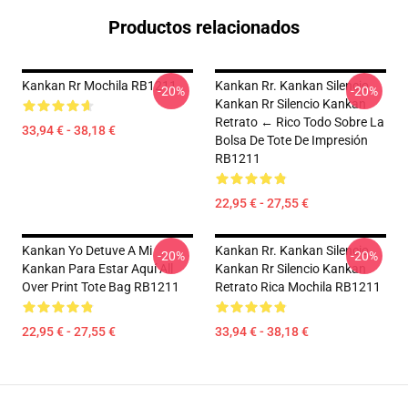
Productos relacionados
Kankan Rr Mochila RB1211
Kankan Rr. Kankan Silencio
-20%
-20%
Kankan Rr Silencio Kankan
Retrato ← Rico Todo Sobre La
33,94 € - 38,18 €
Bolsa De Tote De Impresión
RB1211
22,95 € - 27,55 €
Kankan Yo Detuve A Mi
Kankan Rr. Kankan Silencio
-20%
-20%
Kankan Para Estar Aquí All
Kankan Rr Silencio Kankan
Over Print Tote Bag RB1211
Retrato Rica Mochila RB1211
22,95 € - 27,55 €
33,94 € - 38,18 €
Footer