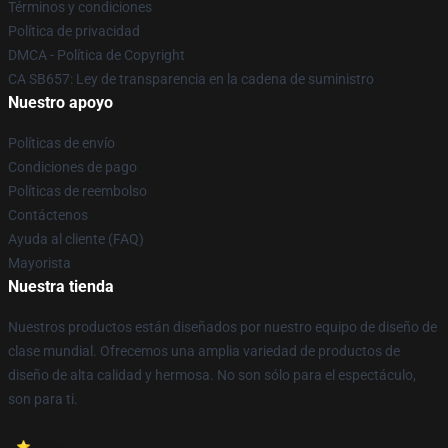
Términos y condiciones
Política de privacidad
DMCA - Política de Copyright
CA SB657: Ley de transparencia en la cadena de suministro
Nuestro apoyo
Políticas de envío
Condiciones de pago
Políticas de reembolso
Contáctenos
Ayuda al cliente (FAQ)
Mayorista
Nuestra tienda
Nuestros productos están diseñados por nuestro equipo de diseño de
clase mundial. Ofrecemos una amplia variedad de productos de
diseño de alta calidad y hermosa. No son sólo para el espectáculo,
son para ti.