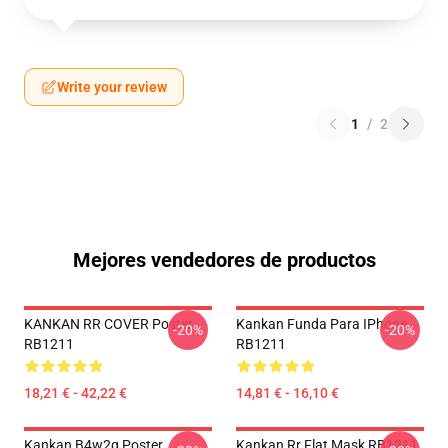
Write your review
1
/
2
Mejores vendedores de productos
KANKAN RR COVER Poster
Kankan Funda Para IPhone
-20%
-20%
RB1211
RB1211
18,21 € - 42,22 €
14,81 € - 16,10 €
Kankan B4w2g Poster
Kankan Rr Flat Mask RB1211