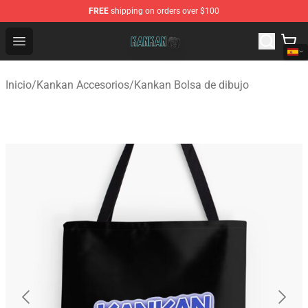
FREE
shipping on orders over $100
Kankan Store - Official Kankan Merchandise Shop
Open menu
Inicio
/
Kankan Accesorios
/
Kankan Bolsa de dibujo