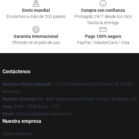
Envío mundial
Compra con confianza
Enviamos a más de 200 países
Protegido 24/7 desde los clics
hasta la entrega
Garantía internacional
Pago 100% seguro
Ofrecido en el país de uso
PayPal / MasterCard / Visa
Contáctenos
Nuestra oficina principal
: 1110165 Dunbarton Dr El Paso, Tx 79925,
Nosotros
Nuestro almacén
: No. 488, Wuning South Road, Gao'an, Shanghai, CN
Hora
: 9AM – 5PM (Mon – Fri)
Email
: contact@kankan-merch.com
Nuestra empresa
Sobre nosotros