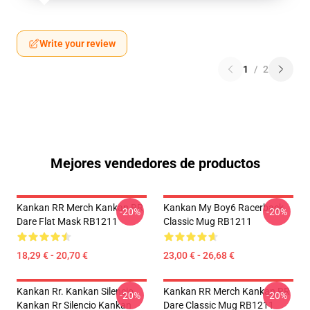
Write your review
1
/
2
Mejores vendedores de productos
Kankan RR Merch Kankan RR
Kankan My Boy6 Racerback
-20%
-20%
Dare Flat Mask RB1211
Classic Mug RB1211
18,29 € - 20,70 €
23,00 € - 26,68 €
Kankan Rr. Kankan Silencio
Kankan RR Merch Kankan RR
-20%
-20%
Kankan Rr Silencio Kankan
Dare Classic Mug RB1211