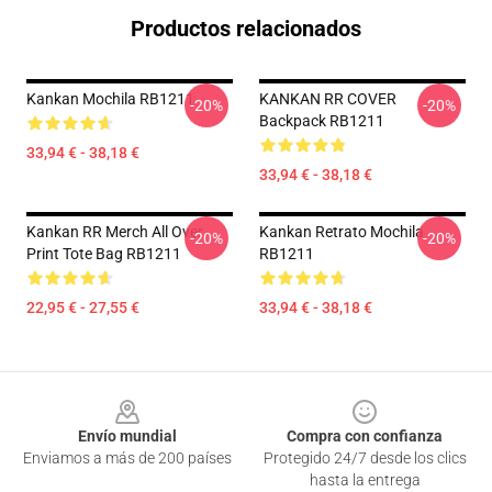
Productos relacionados
Kankan Mochila RB1211
KANKAN RR COVER
-20%
-20%
Backpack RB1211
33,94 € - 38,18 €
33,94 € - 38,18 €
Kankan RR Merch All Over
Kankan Retrato Mochila
-20%
-20%
Print Tote Bag RB1211
RB1211
22,95 € - 27,55 €
33,94 € - 38,18 €
Footer
Envío mundial
Compra con confianza
Enviamos a más de 200 países
Protegido 24/7 desde los clics
hasta la entrega