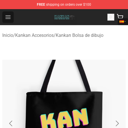
FREE
shipping on orders over $100
Kankan Store - Official Kankan Merchandise Shop
Open menu
Inicio
/
Kankan Accesorios
/
Kankan Bolsa de dibujo