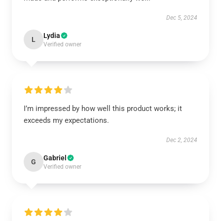
Dec 5, 2024
Lydia
L
Verified owner
I’m impressed by how well this product works; it
exceeds my expectations.
Dec 2, 2024
Gabriel
G
Verified owner