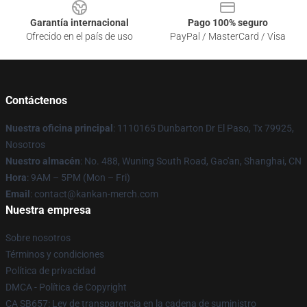
Garantía internacional
Pago 100% seguro
Ofrecido en el país de uso
PayPal / MasterCard / Visa
Contáctenos
Nuestra oficina principal
: 1110165 Dunbarton Dr El Paso, Tx 79925,
Nosotros
Nuestro almacén
: No. 488, Wuning South Road, Gao'an, Shanghai, CN
Hora
: 9AM – 5PM (Mon – Fri)
Email
: contact@kankan-merch.com
Nuestra empresa
Sobre nosotros
Términos y condiciones
Política de privacidad
DMCA - Política de Copyright
CA SB657: Ley de transparencia en la cadena de suministro