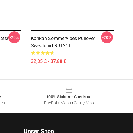
-20%
-20%
atshirt
Kankan Sommervibes Pullover
Sweatshirt RB1211
32,35 £ - 37,88 £
e
100% Sicherer Checkout
ten
PayPal / MasterCard / Visa
Unser Shop