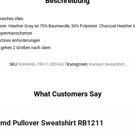
Beschreibung
eiches Vlies
ter. Heather Gray ist 70% Baumwolle, 30% Polyester. Charcoal Heather 
ippenmanschetten
actices Anforderungen
gy gehen 2 Größen nach oben
SKU
:
KANANS-78911-DEFAULT
Kategorien
:
Kankan Sweatshirt
,
What Customers Say
emd Pullover Sweatshirt RB1211