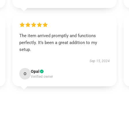
The item arrived promptly and functions
perfectly. It’s been a great addition to my
setup.
Sep 15, 2024
Opal
O
Verified owner