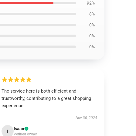
92%
8%
0%
0%
0%
The service here is both efficient and
trustworthy, contributing to a great shopping
experience.
Nov 30, 2024
Isaac
I
Verified owner