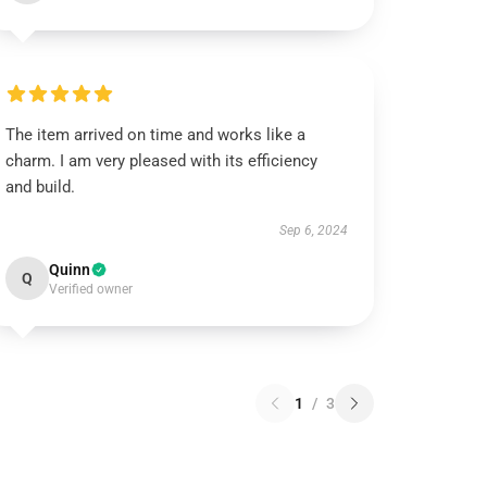
The item arrived on time and works like a
charm. I am very pleased with its efficiency
and build.
Sep 6, 2024
Quinn
Q
Verified owner
1
/
3