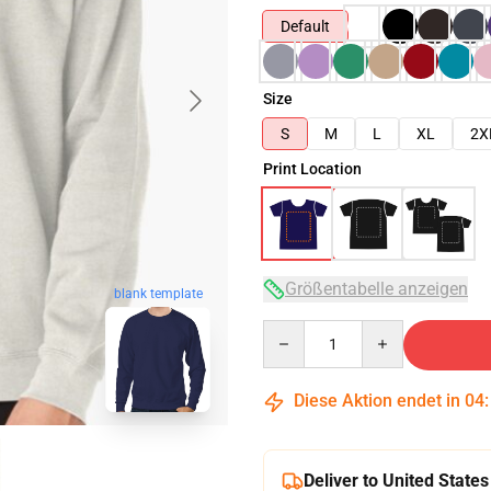
Default
Size
S
M
L
XL
2X
Print Location
Größentabelle anzeigen
blank template
Quantity
Diese Aktion endet in
04
Deliver to United States