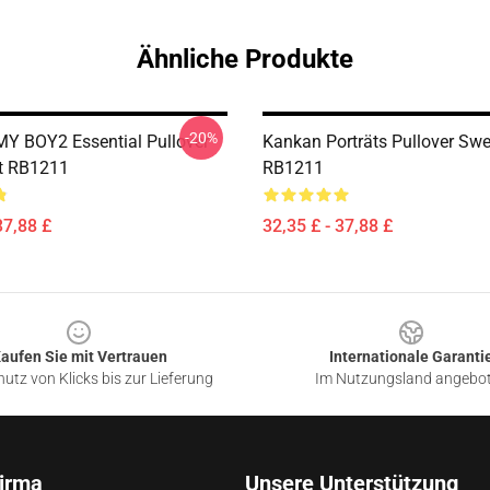
Ähnliche Produkte
-20%
 BOY2 Essential Pullover
Kankan Porträts Pullover Swe
t RB1211
RB1211
37,88 £
32,35 £ - 37,88 £
aufen Sie mit Vertrauen
Internationale Garanti
utz von Klicks bis zur Lieferung
Im Nutzungsland angebo
irma
Unsere Unterstützung