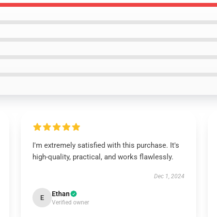
I'm extremely satisfied with this purchase. It's
high-quality, practical, and works flawlessly.
Dec 1, 2024
Ethan
E
Verified owner