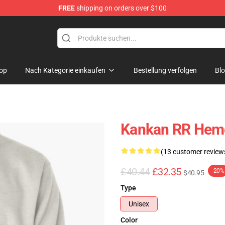
FREE
shipping on orders over $100
op
Nach Kategorie einkaufen
Bestellung verfolgen
Bl
Kankan RR Hemd
(13 customer review
£40.44
£32.35
-20%
$40.95
Type
Unisex
Color