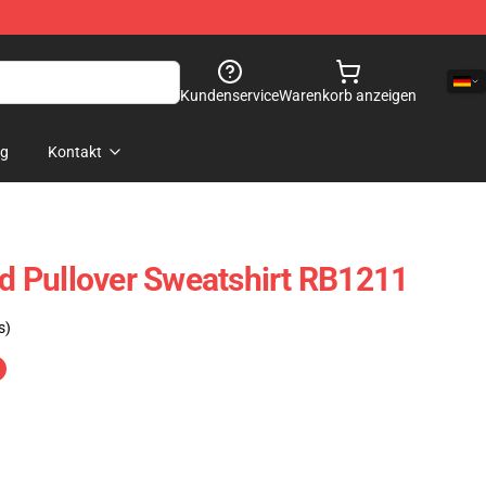
Kundenservice
Warenkorb anzeigen
og
Kontakt
 Pullover Sweatshirt RB1211
s)