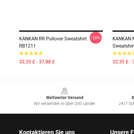
-20%
KANKAN RR Pullover Sweatshirt
KANKAN MY
RB1211
Sweatshir
32,35 £ - 37,88 £
32,35 £ - 
Footer
Weltweiter Versand
K
Wir versenden in über 200 Länder
24/7 Sch
Kontaktieren Sie uns
Unsere F