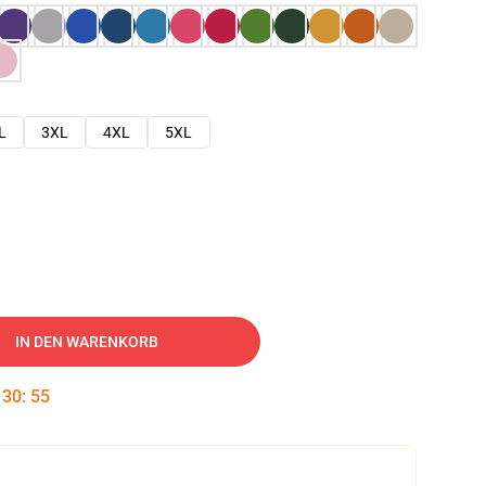
L
3XL
4XL
5XL
IN DEN WARENKORB
:
30
:
54