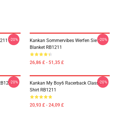
-20%
-20%
1211
Kankan Sommervibes Werfen Sie
Blanket RB1211
26,86 £ - 51,35 £
-20%
-20%
 RB1211
Kankan My Boy6 Racerback Classic T-
Shirt RB1211
20,93 £ - 24,09 £