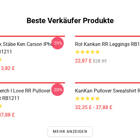
Beste Verkäufer Produkte
-20%
 Stäbe Ken Carson IPhone
Rot Kankan RR Leggings RB
B1211
22,87 £
$28.95
13,82 £
-20%
rch I Love RR Pullover
KanKan Pullover Sweatshirt
t RB1211
32,35 £ - 37,88 £
37,88 £
MEHR ANZEIGEN