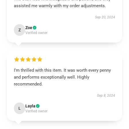
assisted me warmly with my order adjustments.
Sep 20, 2024
Zoe
Z
Verified owner
I’m thrilled with this item. It was worth every penny
and performs exceptionally well. Highly
recommended.
Sep 8, 2024
Layla
L
Verified owner