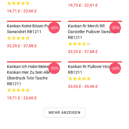
19,75 £ - 22,91 £
19,71 £ - 23,66 £
Kankan Keine Bösen Pullover
Kankan Rr Merch RR
-20%
-20%
Sweatshirt RB1211
Darsteller Pullover Sweatshirt
RB1211
32,35 £ - 37,88 £
32,35 £ - 37,88 £
Kankan Ich Habe Meine
Kankan Rr Pullover Hoodie
-20%
-20%
Kankan Hier Zu Sein Alle
RB1211
Überdruck Tote Tasche
RB1211
33,93 £ - 39,46 £
19,71 £ - 23,66 £
MEHR ANZEIGEN