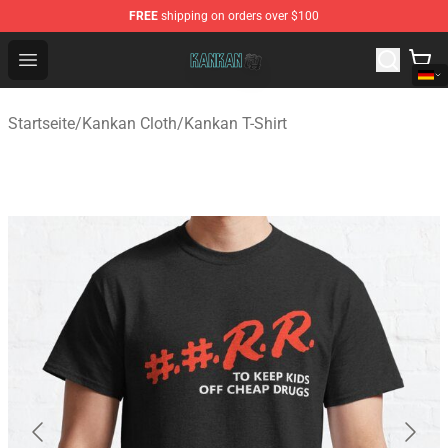
FREE
shipping on orders over $100
Kankan Store - Official Kankan Merchandise Shop
Open menu
Startseite
/
Kankan Cloth
/
Kankan T-Shirt