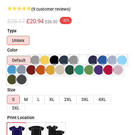
(9 customer reviews)
£26.17
£20.94
-20%
$26.50
Type
Unisex
Color
Default
Size
S
M
L
XL
2XL
3XL
4XL
5XL
Print Location