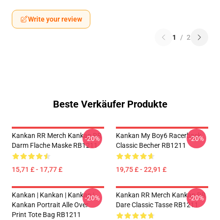
Write your review
1
/
2
Beste Verkäufer Produkte
Kankan RR Merch Kankan RR
Kankan My Boy6 Racerback
-20%
-20%
Darm Flache Maske RB1211
Classic Becher RB1211
15,71 £ - 17,77 £
19,75 £ - 22,91 £
Kankan | Kankan | Kankan |
Kankan RR Merch Kankan RR
-20%
-20%
Kankan Portrait Alle Over
Dare Classic Tasse RB1211
Print Tote Bag RB1211