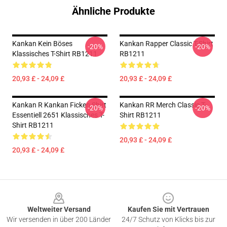
Ähnliche Produkte
Kankan Kein Böses
Kankan Rapper Classic T-Shirt
-20%
-20%
Klassisches T-Shirt RB1211
RB1211
20,93 £ - 24,09 £
20,93 £ - 24,09 £
Kankan R Kankan Ficken Shirt
Kankan RR Merch Classic T-
-20%
-20%
Essentiell 2651 Klassisches T-
Shirt RB1211
Shirt RB1211
20,93 £ - 24,09 £
20,93 £ - 24,09 £
Footer
Weltweiter Versand
Kaufen Sie mit Vertrauen
Wir versenden in über 200 Länder
24/7 Schutz von Klicks bis zur