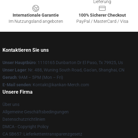
Lieferung
Internationale Garantie
100% Sicherer Checkout
Im Nutzungsland angeboten
PayPal / MasterCard / Visa
Kontaktieren Sie uns
Unser Hauptbüro
: 1110165 Dunbarton Dr El Paso, Tx 79925, Us
Unser Lager
: Nr. 488, Wuning South Road, Gao'an, Shanghai, CN
Geruch
: 9AM – 5PM (Mon – Fri)
E-Mail senden
: Kontakt@kankan-Merch.com
Unsere Firma
Über uns
Allgemeine Geschäftsbedingungen
Datenschutzrichtlinien
DMCA - Copyright Policy
CA SB657: Lieferkettentransparenzgesetz