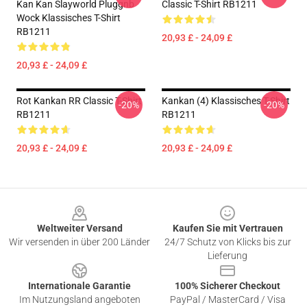
Kan Kan Slayworld Pluggnb
Classic T-Shirt RB1211
Wock Klassisches T-Shirt
RB1211
20,93 £ - 24,09 £
20,93 £ - 24,09 £
Rot Kankan RR Classic T-Shirt
Kankan (4) Klassisches T-Shirt
-20%
-20%
RB1211
RB1211
20,93 £ - 24,09 £
20,93 £ - 24,09 £
Footer
Weltweiter Versand
Kaufen Sie mit Vertrauen
Wir versenden in über 200 Länder
24/7 Schutz von Klicks bis zur
Lieferung
Internationale Garantie
100% Sicherer Checkout
Im Nutzungsland angeboten
PayPal / MasterCard / Visa