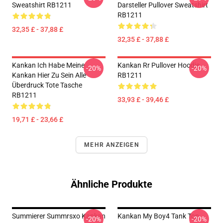
Sweatshirt RB1211
Darsteller Pullover Sweatshirt
RB1211
32,35 £ - 37,88 £
32,35 £ - 37,88 £
Kankan Ich Habe Meine
Kankan Rr Pullover Hoodie
-20%
-20%
Kankan Hier Zu Sein Alle
RB1211
Überdruck Tote Tasche
RB1211
33,93 £ - 39,46 £
19,71 £ - 23,66 £
MEHR ANZEIGEN
Ähnliche Produkte
Summierer Summrsxo Kankan
Kankan My Boy4 Tank Top
-20%
-20%