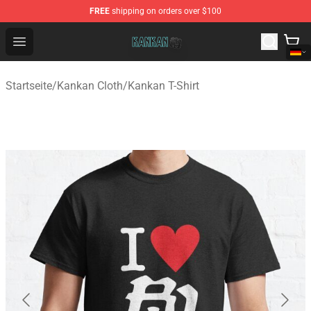
FREE
shipping on orders over $100
Kankan Store - Official Kankan Merchandise Shop
Open menu
Startseite
/
Kankan Cloth
/
Kankan T-Shirt