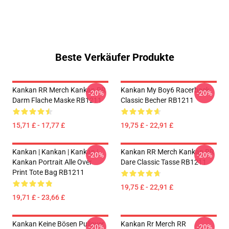
Beste Verkäufer Produkte
Kankan RR Merch Kankan RR
Kankan My Boy6 Racerback
-20%
-20%
Darm Flache Maske RB1211
Classic Becher RB1211
15,71 £ - 17,77 £
19,75 £ - 22,91 £
Kankan | Kankan | Kankan |
Kankan RR Merch Kankan RR
-20%
-20%
Kankan Portrait Alle Over
Dare Classic Tasse RB1211
Print Tote Bag RB1211
19,75 £ - 22,91 £
19,71 £ - 23,66 £
Kankan Keine Bösen Pullover
Kankan Rr Merch RR
-20%
-20%