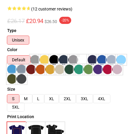
(12 customer reviews)
£26.17
£20.94
-20%
$26.50
Type
Unisex
Color
Default
Size
S
M
L
XL
2XL
3XL
4XL
5XL
Print Location