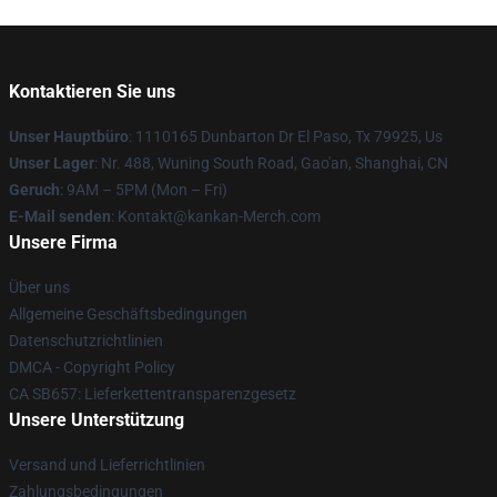
Kontaktieren Sie uns
Unser Hauptbüro
: 1110165 Dunbarton Dr El Paso, Tx 79925, Us
Unser Lager
: Nr. 488, Wuning South Road, Gao'an, Shanghai, CN
Geruch
: 9AM – 5PM (Mon – Fri)
E-Mail senden
: Kontakt@kankan-Merch.com
Unsere Firma
Über uns
Allgemeine Geschäftsbedingungen
Datenschutzrichtlinien
DMCA - Copyright Policy
CA SB657: Lieferkettentransparenzgesetz
Unsere Unterstützung
Versand und Lieferrichtlinien
Zahlungsbedingungen