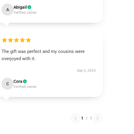
Abigail
A
Verified owner
The gift was perfect and my cousins were
overjoyed with it.
Sep 6, 2024
Cora
C
Verified owner
1
/
1