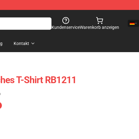
Kundenservice
Warenkorb anzeigen
og
Kontakt
hes T-Shirt RB1211
)