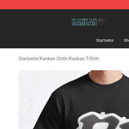
Kankan Store - Official Kankan Merchandise Shop
Startseite
Sh
Startseite
/
Kankan Cloth
/
Kankan T-Shirt