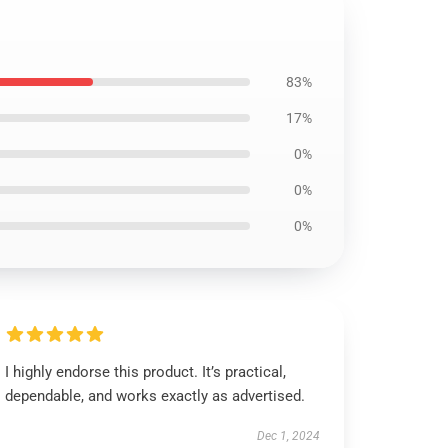
83%
17%
0%
0%
0%
I highly endorse this product. It’s practical,
dependable, and works exactly as advertised.
Dec 1, 2024