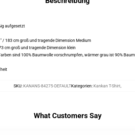
Beschreibung
ßig aufgesetzt
0" / 183 cm groß und tragende Dimension Medium
73 cm groß und tragende Dimension klein
 Farben sind 100% Baumwolle vorschrumpfen, wärmer grau ist 90% Baumw
heit
SKU
:
KANANS-84275-DEFAULT
Kategorien
:
Kankan T-Shirt
,
What Customers Say