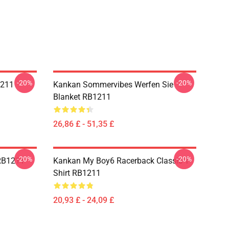
-20%
-20%
1211
Kankan Sommervibes Werfen Sie
Blanket RB1211
26,86 £ - 51,35 £
-20%
-20%
 RB1211
Kankan My Boy6 Racerback Classic T-
Shirt RB1211
20,93 £ - 24,09 £