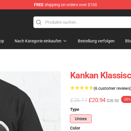
FREE
shipping on orders over $100
op
Nach Kategorie einkaufen
Bestellung verfolgen
Bl
Kankan Klassisc
(6 customer reviews
£26.17
£20.94
-20%
$26.50
Type
Unisex
Color