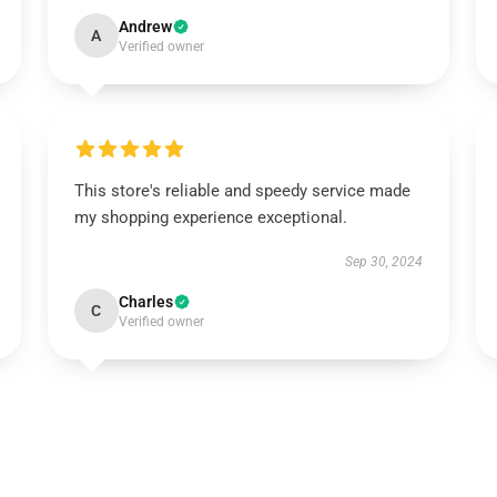
Andrew
A
Verified owner
This store's reliable and speedy service made
my shopping experience exceptional.
Sep 30, 2024
Charles
C
Verified owner