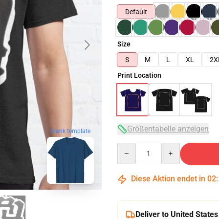
Default
Size
S
M
L
XL
2X
Print Location
Größentabelle anzeigen
blank template
Quantity
Diese Aktion endet in
02
Deliver to United States