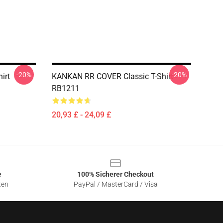
-20%
-20%
irt
KANKAN RR COVER Classic T-Shirt
RB1211
20,93 £ - 24,09 £
e
100% Sicherer Checkout
ten
PayPal / MasterCard / Visa