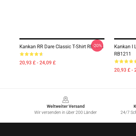
-20%
Kankan RR Dare Classic T-Shirt RB1211
Kankan I L
RB1211
20,93 £ - 24,09 £
20,93 £ - 
Footer
Weltweiter Versand
K
Wir versenden in über 200 Länder
24/7 Sch