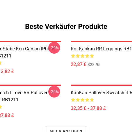
Beste Verkäufer Produkte
-20%
 Stäbe Ken Carson IPhone
Rot Kankan RR Leggings RB
B1211
22,87 £
$28.95
13,82 £
-20%
rch I Love RR Pullover
KanKan Pullover Sweatshirt
t RB1211
32,35 £ - 37,88 £
37,88 £
MEHR ANZEIGEN