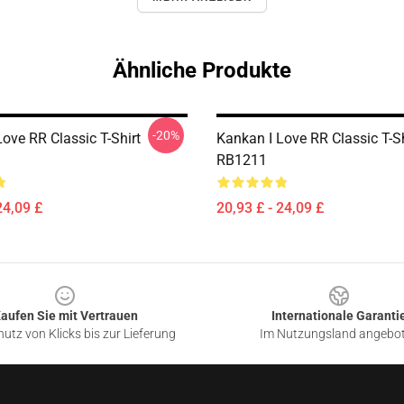
Ähnliche Produkte
-20%
ove RR Classic T-Shirt
Kankan I Love RR Classic T-Sh
RB1211
24,09 £
20,93 £ - 24,09 £
aufen Sie mit Vertrauen
Internationale Garanti
utz von Klicks bis zur Lieferung
Im Nutzungsland angebo